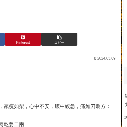
Pinterest
コピー
2024.03.09
，蠃瘦如柴，心中不安，腹中絞急，痛如刀刺方：
2
兩乾姜二兩