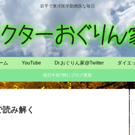
岩手で東洋医学勤務医な毎日
ーム
YouTube
Dr.おぐりん家@Twitter
ダイエ
毎日午前7時にブログ更新
で読み解く