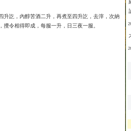
四升訖，內醇苦酒二升，再煮至四升訖，去滓，次納
2
，攪令相得即成，每服一升，日三夜一服。
2