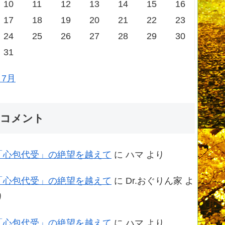
10
11
12
13
14
15
16
17
18
19
20
21
22
23
24
25
26
27
28
29
30
31
 7月
コメント
「心包代受」の絶望を越えて
に
ハマ
より
「心包代受」の絶望を越えて
に
Dr.おぐりん家
よ
り
「心包代受」の絶望を越えて
に
ハマ
より