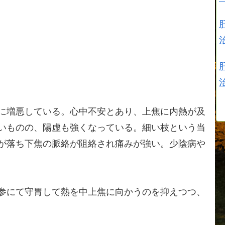
に増悪している。心中不安とあり、上焦に内熱が及
いものの、陽虚も強くなっている。細い枝という当
が落ち下焦の脈絡が阻絡され痛みが強い。少陰病や
参にて守胃して熱を中上焦に向かうのを抑えつつ、