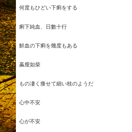
何度もひどい下痢をする
痢下純血、日數十行
鮮血の下痢を幾度もある
蠃瘦如柴
もの凄く痩せて細い枝のようだ
心中不安
心が不安