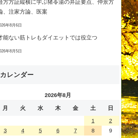
経方方証縦横に学ぶ猪苓湯の弁証要点、仲景方
論、注家方論、医案
026年8月6日
才能ない筋トレもダイエットでは役立つ
026年8月5日
カレンダー
2026年8月
月
火
水
木
金
土
日
1
2
3
4
5
6
7
8
9