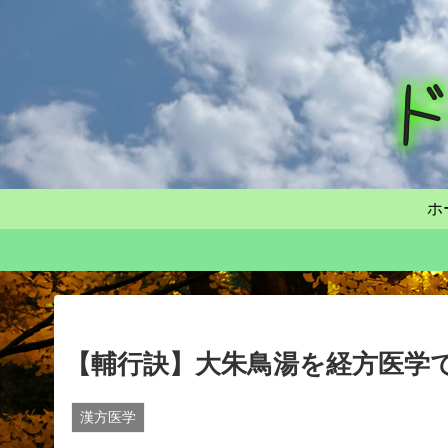
ホ
【輔行訣】大朱鳥湯を経方医学
漢方医学