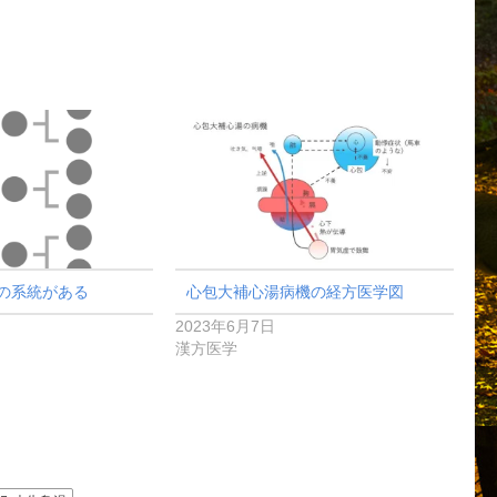
の系統がある
心包大補心湯病機の経方医学図
2023年6月7日
漢方医学