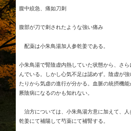
腹中絞急、痛如刀刺
腹部が刀で刺されたような強い痛み
配薬は小朱鳥湯加人参乾姜である。
小朱鳥湯で腎陰虚内熱していた状態から、さら
んでいる。しかし心気不足は認めず。陰虚が強
たりから気虚の進行が分かる。血脈の統摂機能
厥陰病になるのかも知れない。
治方については、小朱鳥湯方意に加えて、人
乾姜にて補陽して芍薬にて補腎する。