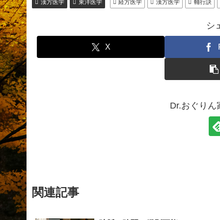
漢方医学
東洋医学
経方医学
漢方医学
輔行訣
シ
X
Dr.おぐり
関連記事