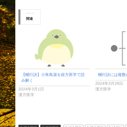
関連
【輔行訣】小朱鳥湯を経方医学で読
輔行訣には複数
み解く
2024年3月28日
2024年3月1日
漢方医学
漢方医学