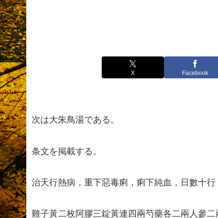
X
Facebook
次は大朱鳥湯である。
条文を掲載する。
治天行熱病，重下惡毒痢，痢下純血，日數十行
雞子黃二枚阿膠三錠黃連四兩芍藥各二兩人參二