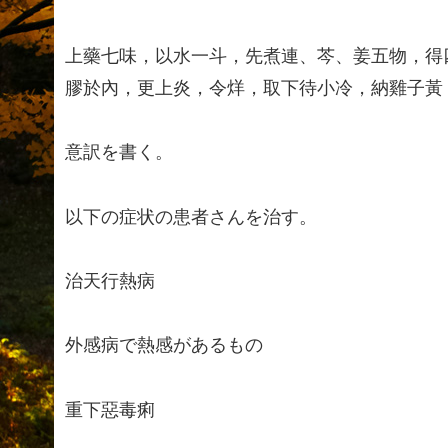
上藥七味，以水一斗，先煮連、芩、姜五物，得
膠於內，更上炎，令烊，取下待小冷，納雞子黃
意訳を書く。
以下の症状の患者さんを治す。
治天行熱病
外感病で熱感があるもの
重下惡毒痢