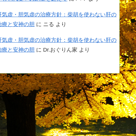
肝気虚・胆気虚の治療方針：柴胡を使わない肝の
治療と安神の胆
に
ニる
より
肝気虚・胆気虚の治療方針：柴胡を使わない肝の
治療と安神の胆
に
Dr.おぐりん家
より