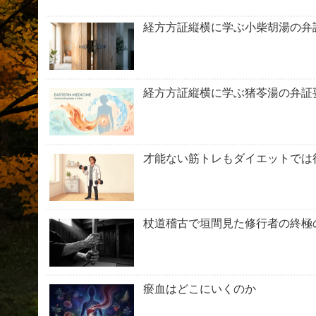
経方方証縦横に学ぶ小柴胡湯の弁
経方方証縦横に学ぶ猪苓湯の弁証
才能ない筋トレもダイエットでは
杖道稽古で垣間見た修行者の終極
瘀血はどこにいくのか