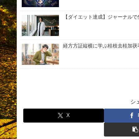
【ダイエット達成】ジャーナルで
経方方証縦横に学ぶ桂枝去桂加茯
シ
X