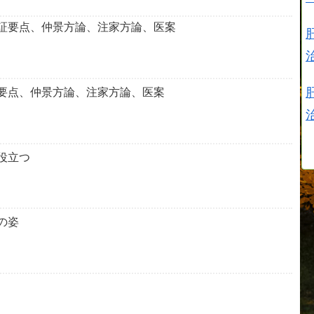
証要点、仲景方論、注家方論、医案
要点、仲景方論、注家方論、医案
役立つ
の姿