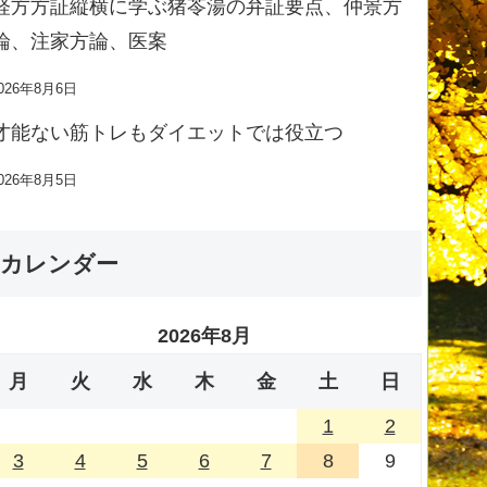
経方方証縦横に学ぶ猪苓湯の弁証要点、仲景方
論、注家方論、医案
026年8月6日
才能ない筋トレもダイエットでは役立つ
026年8月5日
カレンダー
2026年8月
月
火
水
木
金
土
日
1
2
3
4
5
6
7
8
9