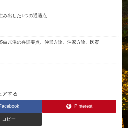
生み出した1つの通過点
苓白朮湯の弁証要点、仲景方論、注家方論、医案
ェアする
Facebook
Pinterest
コピー