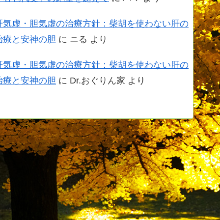
肝気虚・胆気虚の治療方針：柴胡を使わない肝の
治療と安神の胆
に
ニる
より
肝気虚・胆気虚の治療方針：柴胡を使わない肝の
治療と安神の胆
に
Dr.おぐりん家
より