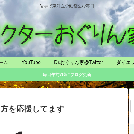
岩手で東洋医学勤務医な毎日
ーム
YouTube
Dr.おぐりん家@Twitter
ダイエ
毎日午前7時にブログ更新
る方を応援してます