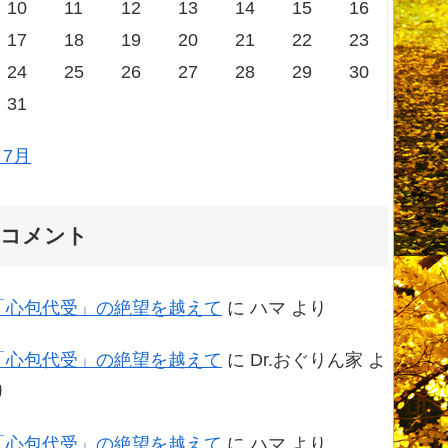
10
11
12
13
14
15
16
17
18
19
20
21
22
23
24
25
26
27
28
29
30
31
 7月
コメント
「心包代受」の絶望を越えて
に
ハマ
より
「心包代受」の絶望を越えて
に
Dr.おぐりん家
よ
り
「心包代受」の絶望を越えて
に
ハマ
より