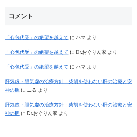
コメント
「心包代受」の絶望を越えて
に
ハマ
より
「心包代受」の絶望を越えて
に
Dr.おぐりん家
より
「心包代受」の絶望を越えて
に
ハマ
より
肝気虚・胆気虚の治療方針：柴胡を使わない肝の治療と安
神の胆
に
ニる
より
肝気虚・胆気虚の治療方針：柴胡を使わない肝の治療と安
神の胆
に
Dr.おぐりん家
より