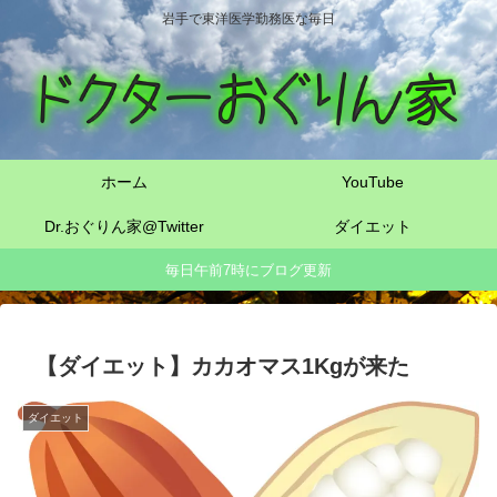
岩手で東洋医学勤務医な毎日
ホーム
YouTube
Dr.おぐりん家@Twitter
ダイエット
毎日午前7時にブログ更新
【ダイエット】カカオマス1Kgが来た
ダイエット