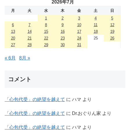
2026年7月
月
火
水
木
金
土
日
1
2
3
4
5
6
7
8
9
10
11
12
13
14
15
16
17
18
19
20
21
22
23
24
25
26
27
28
29
30
31
« 6月
8月 »
コメント
「心包代受」の絶望を越えて
に
ハマ
より
「心包代受」の絶望を越えて
に
Dr.おぐりん家
より
「心包代受」の絶望を越えて
に
ハマ
より