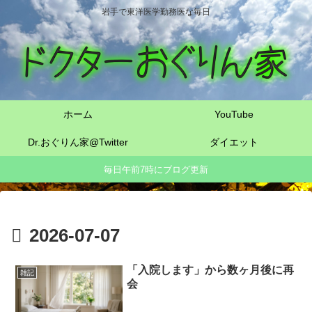
岩手で東洋医学勤務医な毎日
ホーム
YouTube
Dr.おぐりん家@Twitter
ダイエット
毎日午前7時にブログ更新
2026-07-07
「入院します」から数ヶ月後に再
雑記
会