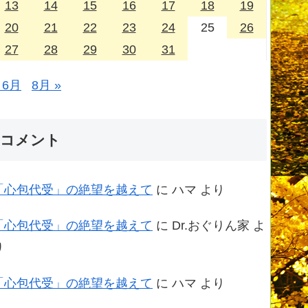
13
14
15
16
17
18
19
20
21
22
23
24
25
26
27
28
29
30
31
 6月
8月 »
コメント
「心包代受」の絶望を越えて
に
ハマ
より
「心包代受」の絶望を越えて
に
Dr.おぐりん家
よ
り
「心包代受」の絶望を越えて
に
ハマ
より