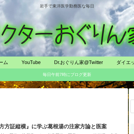
岩手で東洋医学勤務医な毎日
ーム
YouTube
Dr.おぐりん家@Twitter
ダイエ
毎日午前7時にブログ更新
方方証縦横』に学ぶ葛根湯の注家方論と医案