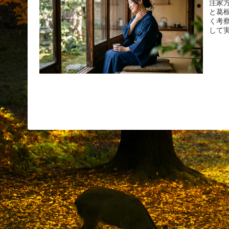
注家
と葛
く考
して