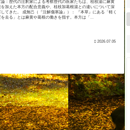
方論：歴代の注釈家による考察歴代の医家たちは、桂枝湯に麻黄
根を加えた本方の配合意義や、桂枝加葛根湯との違いについて深
察してきた。 成無己（『注解傷寒論』）： 『本草』にある「軽く
実を去る」とは麻黄や葛根の働きを指す。本方は「...
2026.07.05