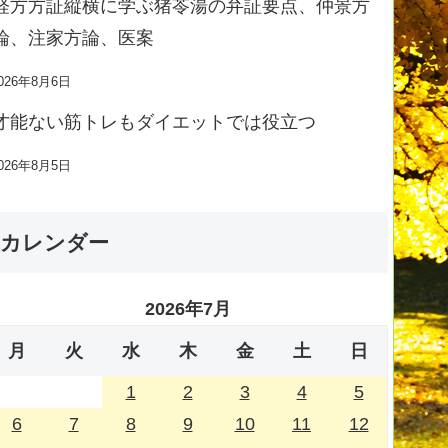
経方方証縦横に学ぶ猪苓湯の弁証要点、仲景方
論、注家方論、医案
026年8月6日
才能ない筋トレもダイエットでは役立つ
026年8月5日
カレンダー
2026年7月
月
火
水
木
金
土
日
1
2
3
4
5
6
7
8
9
10
11
12