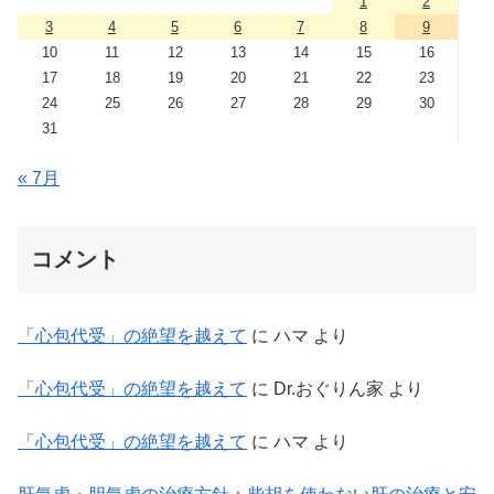
1
2
3
4
5
6
7
8
9
10
11
12
13
14
15
16
17
18
19
20
21
22
23
24
25
26
27
28
29
30
31
« 7月
コメント
「心包代受」の絶望を越えて
に
ハマ
より
「心包代受」の絶望を越えて
に
Dr.おぐりん家
より
「心包代受」の絶望を越えて
に
ハマ
より