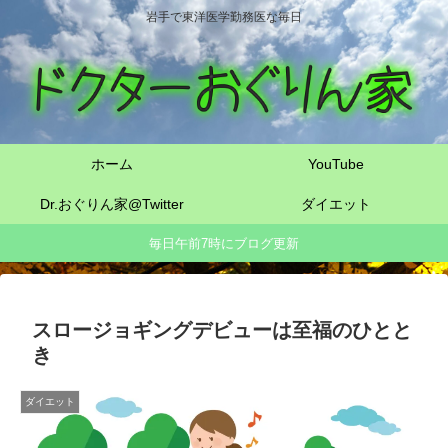
岩手で東洋医学勤務医な毎日
ホーム
YouTube
Dr.おぐりん家@Twitter
ダイエット
毎日午前7時にブログ更新
スロージョギングデビューは至福のひとと
き
ダイエット