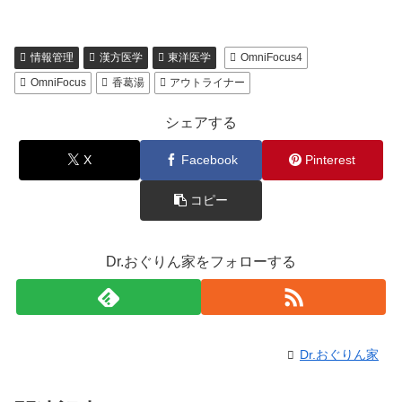
情報管理
漢方医学
東洋医学
OmniFocus4
OmniFocus
香葛湯
アウトライナー
シェアする
X
Facebook
Pinterest
コピー
Dr.おぐりん家をフォローする
Dr.おぐりん家