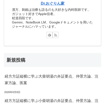
Dr.おぐりん家
漢方、刺絡は治療も語るのも大好きな内科医師です。
ガジェット好きでApple信者。
杖道四段です。
Gemini、NoteBook LM、Googleドキュメントを用いた
ジャーナルにハマっています。
新規投稿
経方方証縦横に学ぶ大柴胡湯の弁証要点、仲景方論、注
家方論、医案
2026年8月8日
経方方証縦横に学ぶ小柴胡湯の弁証要点、仲景方論、注