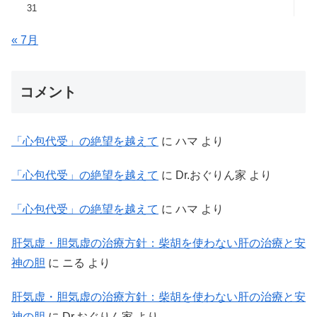
31
« 7月
コメント
「心包代受」の絶望を越えて
に
ハマ
より
「心包代受」の絶望を越えて
に
Dr.おぐりん家
より
「心包代受」の絶望を越えて
に
ハマ
より
肝気虚・胆気虚の治療方針：柴胡を使わない肝の治療と安
神の胆
に
ニる
より
肝気虚・胆気虚の治療方針：柴胡を使わない肝の治療と安
神の胆
に
Dr.おぐりん家
より