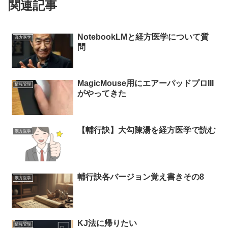
関連記事
NotebookLMと経方医学について質
漢方医学
問
MagicMouse用にエアーパッドプロIII
情報管理
がやってきた
【輔行訣】大勾陳湯を経方医学で読む
漢方医学
輔行訣各バージョン覚え書きその8
漢方医学
KJ法に帰りたい
情報管理