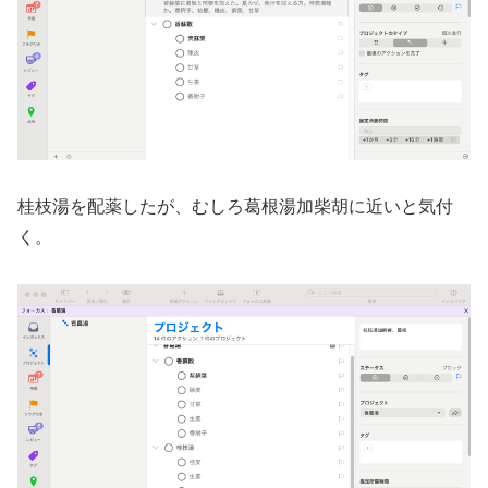
桂枝湯を配薬したが、むしろ葛根湯加柴胡に近いと気付
く。