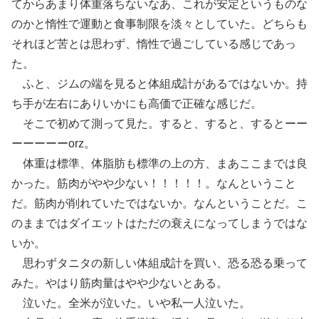
てからあまり体重落ちないなあ、これが安定というものな
のかと惰性で運動と食事制限を淡々としていた。どちらも
それほど苦とは思わず、惰性で過ごしている感じであっ
た。
ふと、ジムの端を見ると体組成計があるではないか。持
ち手が左右にありいかにも高価で正確な感じだ。
そこで初めて測って見た。すると、すると、するとーー
ーーーーーorz。
体重は標準、体脂肪も標準の上の方、まあここまでは良
かった。筋肉がやや少ない！！！！！。なんということ
だ。筋肉が削れていたではないか。なんということだ。こ
のままではダイエットはただの衰えになってしまうではな
いか。
思わずタニタの新しい体組成計を買い、恐る恐る乗って
みた。やはり筋肉量はやや少ないとある。
泣いた。全米が泣いた。いや私一人泣いた。