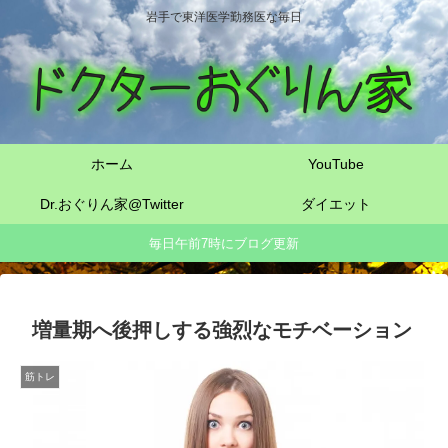
岩手で東洋医学勤務医な毎日
ホーム
YouTube
Dr.おぐりん家@Twitter
ダイエット
毎日午前7時にブログ更新
増量期へ後押しする強烈なモチベーション
筋トレ