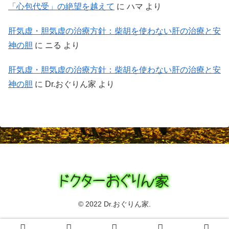
「心包代受」の絶望を越えて
に
ハマ
より
肝気虚・胆気虚の治療方針：柴胡を使わない肝の治療と安
神の胆
に
ニる
より
肝気虚・胆気虚の治療方針：柴胡を使わない肝の治療と安
神の胆
に
Dr.おぐりん家
より
© 2022 Dr.おぐりん家.