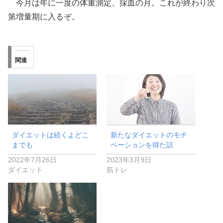
今月は年に一度の体重測定、採血の月。これが終わり次
第増量期に入るぞ。
関連
ダイエットは続くよどこ
新たなダイエットのモチ
までも
ベーションを得た話
2022年7月26日
2023年3月9日
ダイエット
筋トレ