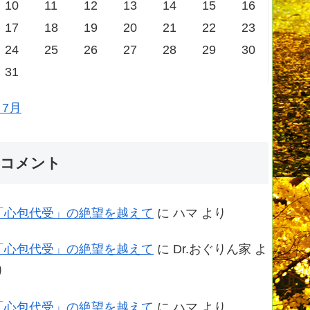
10
11
12
13
14
15
16
17
18
19
20
21
22
23
24
25
26
27
28
29
30
31
 7月
コメント
「心包代受」の絶望を越えて
に
ハマ
より
「心包代受」の絶望を越えて
に
Dr.おぐりん家
よ
り
「心包代受」の絶望を越えて
に
ハマ
より