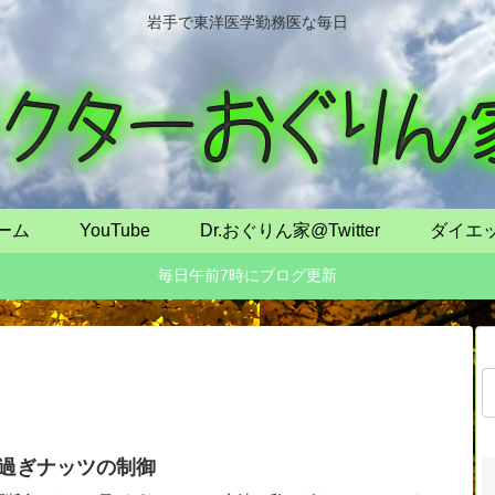
岩手で東洋医学勤務医な毎日
ーム
YouTube
Dr.おぐりん家@Twitter
ダイエ
毎日午前7時にブログ更新
過ぎナッツの制御