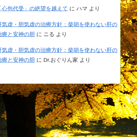
「心包代受」の絶望を越えて
に
ハマ
より
肝気虚・胆気虚の治療方針：柴胡を使わない肝の
治療と安神の胆
に
ニる
より
肝気虚・胆気虚の治療方針：柴胡を使わない肝の
治療と安神の胆
に
Dr.おぐりん家
より