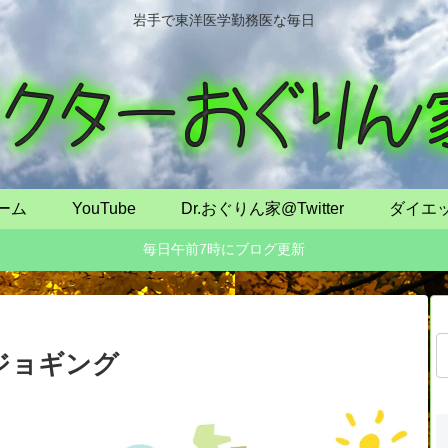
岩手で東洋医学勤務医な毎日
ーム
YouTube
Dr.おぐりん家@Twitter
ダイエ
毎日午前7時にブログ更新
ジョギング