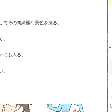
してその間綺麗な景色を撮る。
く。
«
ナにも入る。
い。