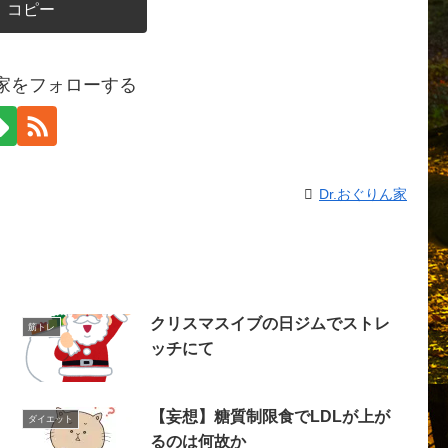
コピー
ん家をフォローする
Dr.おぐりん家
クリスマスイブの日ジムでストレ
筋トレ
ッチにて
【妄想】糖質制限食でLDLが上が
ダイエット
るのは何故か