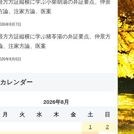
経方方証縦横に学ぶ小柴胡湯の弁証要点、仲景
方論、注家方論、医案
026年8月7日
経方方証縦横に学ぶ猪苓湯の弁証要点、仲景方
論、注家方論、医案
026年8月6日
カレンダー
2026年8月
月
火
水
木
金
土
日
1
2