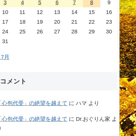
3
4
5
6
7
8
9
10
11
12
13
14
15
16
17
18
19
20
21
22
23
24
25
26
27
28
29
30
31
 7月
コメント
「心包代受」の絶望を越えて
に
ハマ
より
「心包代受」の絶望を越えて
に
Dr.おぐりん家
よ
り