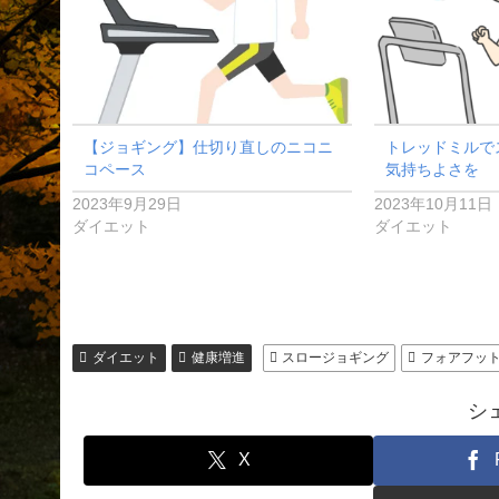
【ジョギング】仕切り直しのニコニ
トレッドミルで
コペース
気持ちよさを
2023年9月29日
2023年10月11日
ダイエット
ダイエット
ダイエット
健康増進
スロージョギング
フォアフッ
シ
X