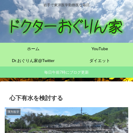
岩手で東洋医学勤務医な毎日
ホーム
YouTube
Dr.おぐりん家@Twitter
ダイエット
毎日午前7時にブログ更新
心下有水を検討する
漢方医学