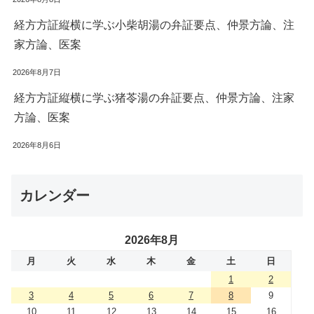
経方方証縦横に学ぶ小柴胡湯の弁証要点、仲景方論、注
家方論、医案
2026年8月7日
経方方証縦横に学ぶ猪苓湯の弁証要点、仲景方論、注家
方論、医案
2026年8月6日
カレンダー
2026年8月
月
火
水
木
金
土
日
1
2
3
4
5
6
7
8
9
10
11
12
13
14
15
16