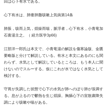
回は心下有水である。
心下有水は、肺痿肺廱咳嗽上気病第14条
肺脹，咳而上気，煩燥而喘，脈浮者，心下有水，小青竜加
石膏湯主之。（ 経方医学3p66)
江部洋一郎氏は本文で、小青竜湯の解説を傷寒論版、金匱
要略版と分けて解説している。有水と本文にあるのにも関
わらず、水気として解説しているところは、もう本人に聞
けないのでスルーする。仮にこれが水ではなく水気として
検討する。
守胃が失調した状態で心下の水気が肺へのぼり肺が張満す
る。息が上るので鬱熱を生じ煩躁。胸膈心下の宣散粛降失
調により咳嗽や喘がある。