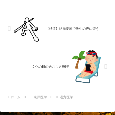
【杖道】結局要所で先生の声に習う
文化の日の過ごし方R6年
ホーム
東洋医学
漢方医学