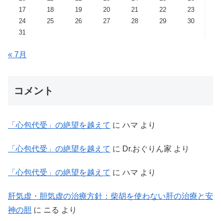
17
18
19
20
21
22
23
24
25
26
27
28
29
30
31
« 7月
コメント
「心包代受」の絶望を越えて
に
ハマ
より
「心包代受」の絶望を越えて
に
Dr.おぐりん家
より
「心包代受」の絶望を越えて
に
ハマ
より
肝気虚・胆気虚の治療方針：柴胡を使わない肝の治療と安
神の胆
に
ニる
より