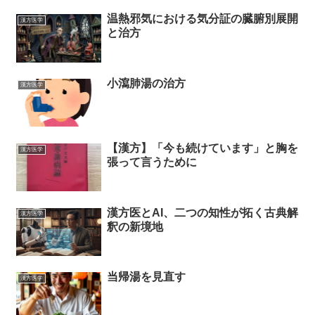
温熱邪気における気分証の臓腑別展開
漢方医学
と治方
小瀉肺湯の治方
漢方医学
【漢方】「今も続けています」と胸を
漢方医学
張って言うために
漢方医とAI、二つの知性が拓く古典解
漢方医学
釈の新境地
当帰湯を見直す
漢方医学