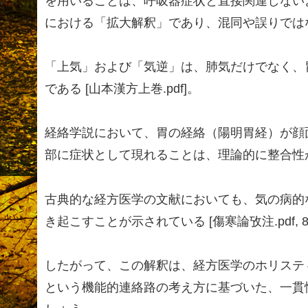
を用いることは、呼吸器症状と直接関連しない
における「拡大解釈」であり、混同や誤りでは
「上気」および「気逆」は、肺気だけでなく、
である [山本漢方上巻.pdf]。
経絡学説において、胃の経絡（陽明胃経）が顔
部に症状として現れることは、理論的に整合性がある 
古典的な経方医学の文献においても、気の病的
き起こすことが示されている [傷寒論攷注.pdf, 88, 8
したがって、この解釈は、経方医学のホリステ
という機能的連絡路の考え方に基づいた、一貫