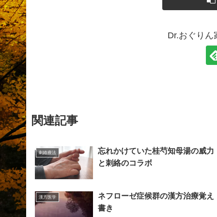
Dr.おぐり
関連記事
忘れかけていた桂芍知母湯の威力
刺絡療法
と刺絡のコラボ
ネフローゼ症候群の漢方治療覚え
漢方医学
書き