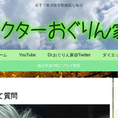
岩手で東洋医学勤務医な毎日
ーム
YouTube
Dr.おぐりん家@Twitter
ダイエ
毎日午前7時にブログ更新
いて質問