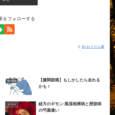
ん家をフォローする
Dr.おぐりん家
【膝関節痛】もしかしたら走れる
東洋医学
かも！
経方のギモン:風湿相搏病と歴節病
漢方医学
の芍薬違い