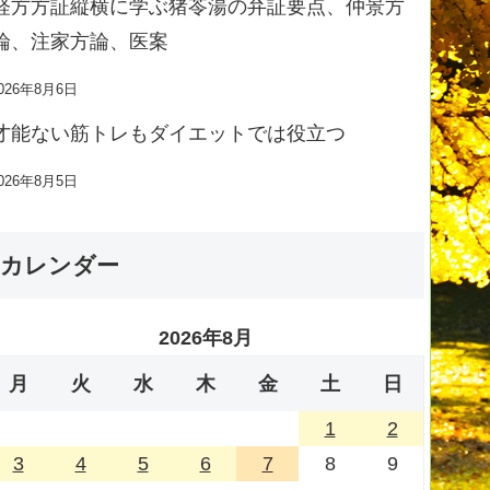
経方方証縦横に学ぶ猪苓湯の弁証要点、仲景方
論、注家方論、医案
026年8月6日
才能ない筋トレもダイエットでは役立つ
026年8月5日
カレンダー
2026年8月
月
火
水
木
金
土
日
1
2
3
4
5
6
7
8
9