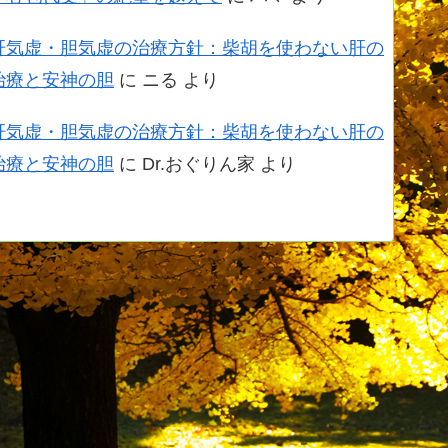
肝気虚・胆気虚の治療方針：柴胡を使わない肝の
治療と安神の胆
に
ニる
より
肝気虚・胆気虚の治療方針：柴胡を使わない肝の
治療と安神の胆
に
Dr.おぐりん家
より