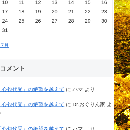
10
11
12
13
14
15
16
17
18
19
20
21
22
23
24
25
26
27
28
29
30
31
 7月
コメント
「心包代受」の絶望を越えて
に
ハマ
より
「心包代受」の絶望を越えて
に
Dr.おぐりん家
よ
り
「心包代受」の絶望を越えて
に
ハマ
より