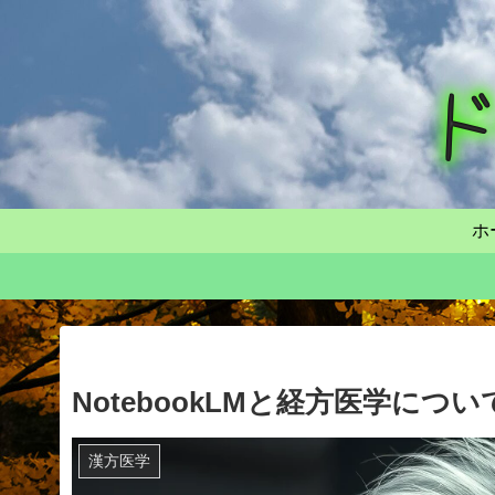
ホ
NotebookLMと経方医学につ
漢方医学