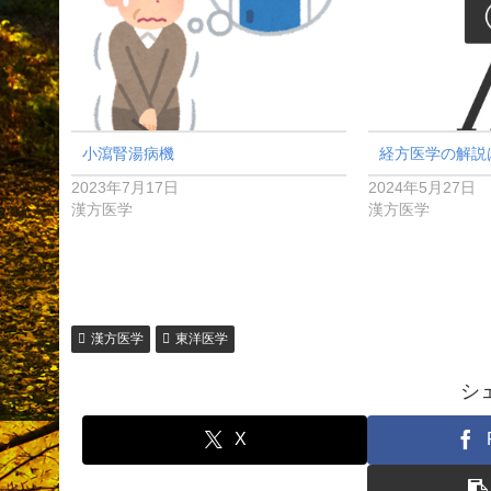
小瀉腎湯病機
経方医学の解説
2023年7月17日
2024年5月27日
漢方医学
漢方医学
漢方医学
東洋医学
シ
X