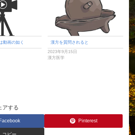
は動画の如く
漢方を質問されると
2023年9月15日
漢方医学
ェアする
Facebook
Pinterest
コピー