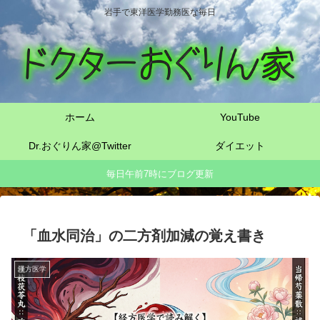
岩手で東洋医学勤務医な毎日
ホーム
YouTube
Dr.おぐりん家@Twitter
ダイエット
毎日午前7時にブログ更新
「血水同治」の二方剤加減の覚え書き
漢方医学