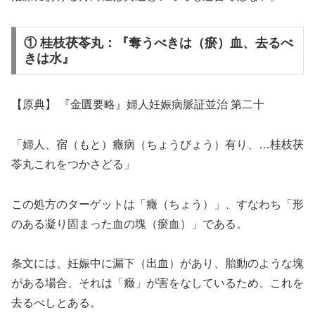
① 桂枝茯苓丸：『奪うべきは（瘀）血、去るべ
きは水』
【原典】 『金匱要略』婦人妊娠病脈証並治 第二十
「婦人、宿（もと）癥病（ちょうびょう）有り、…桂枝茯
苓丸これをつかさどる」
この処方のターゲットは「癥（ちょう）」、すなわち「形
のある凝り固まった血の塊（瘀血）」である。
条文には、妊娠中に漏下（出血）があり、胎動のような塊
がある場合、それは「癥」が害をなしているため、これを
去るべしとある。