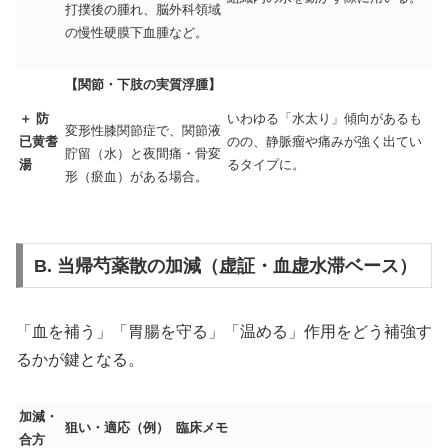
打撲後の腫れ、脳外科領域
の慢性硬膜下血腫など。
【関節・下肢の実質浮腫】
＋ 防
いわゆる「水太り」傾向があるも
変形性膝関節症で、関節液
已黄耆
のの、静脈瘤や痛みが強く出てい
貯留（水）と夜間痛・骨変
湯
るタイプに。
形（瘀血）がある場合。
B. 当帰芍薬散の加減（虚証・血虚水滞ベース）
「血を補う」「胃腸を守る」「温める」作用をどう補強す
るかが鍵となる。
加減・
狙い・適応（例）
臨床メモ
合方