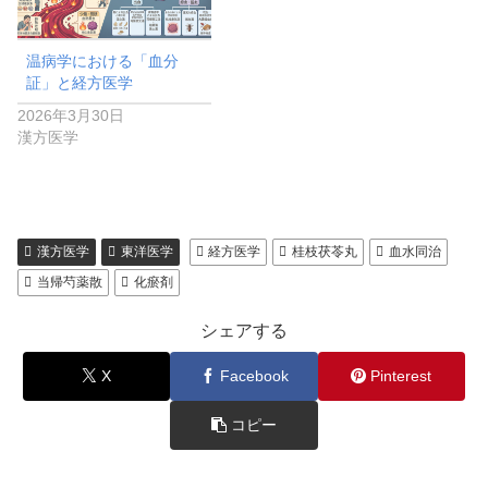
温病学における「血分
証」と経方医学
2026年3月30日
漢方医学
漢方医学
東洋医学
経方医学
桂枝茯苓丸
血水同治
当帰芍薬散
化瘀剤
シェアする
X
Facebook
Pinterest
コピー