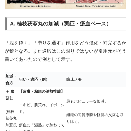
A. 桂枝茯苓丸の加減（実証・瘀血ベース）
「塊を砕く」「滞りを通す」作用をどう強化・補完するか
が鍵となる。また適応はこの限りではないが引用元がそう
書いてあったので例として示す。
加減・
狙い・適応（例）
臨床メモ
合方
＋ 薏
【皮膚・粘膜の清熱排膿】
苡仁
最もポピュラーな加減。
ニキビ、肌荒れ、イボ、シ
(桂枝
ミ。
組織の間質浮腫や軽度の炎症を取
茯苓丸
り除く。
加薏苡
瘀血に「湿熱」が加わって