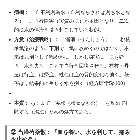
病機：
「血不利則為水（血利ならざれば則ち水とな
る）」。血行障害（実質の塊）が主因となり、二次
的に水の停滞を引き起こしている状態。
方意（治療戦略）：
「漸消（ぜんしょう）」。桃核
承気湯のように下剤で一気に攻めるのではなく、本
来は丸剤として穏やかに、しかし確実に「塊を砕
き、水を去る」ことで血行を回復させる。桂枝・丹
皮は行血、は帰血、桃仁は血の質的変化に働く。茯
苓は，結果的に生じる水を捌く（経方医学5p100）
本質：
あくまで「実邪（邪魔なもの）」を攻めて排
除する（瀉法）ための処方である。
② 当帰芍薬散：『血を養い、水を利して、痛み
を止める』