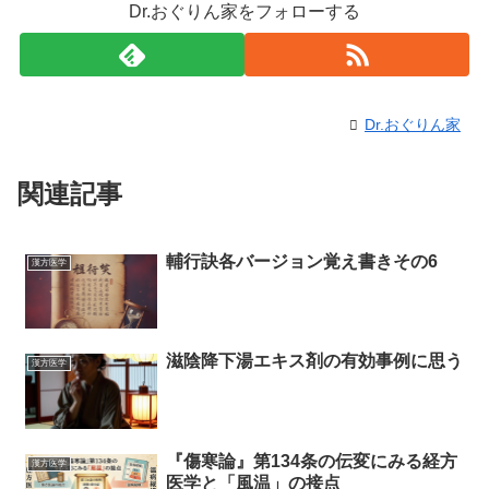
Dr.おぐりん家をフォローする
Dr.おぐりん家
関連記事
輔行訣各バージョン覚え書きその6
漢方医学
滋陰降下湯エキス剤の有効事例に思う
漢方医学
『傷寒論』第134条の伝変にみる経方
漢方医学
医学と「風温」の接点