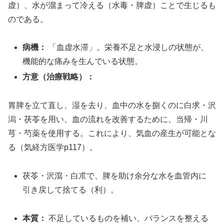
虚）、水が溜まって冷える（水毒・脾虚）ことで生じるも
のである。
病機：
「血虚水滞」。栄養不足と水浸しの状態が、
機能的な痛みを生んでいる状態。
方意（治療戦略）：
胃脾を立て直し、湿を去り、血中の水を捌くのに白求・沢
潟・茯苓を用い、血の流れを改善するために、当帰・川
芎・芍薬を使用する。これにより、気血の産生が可能とな
る（気経方医学p117）。
茯苓・沢瀉・白朮で、脾を助け余分な水を血管内に
引き戻して捨てる（利）。
本質：
不足しているものを補い、バランスを整える