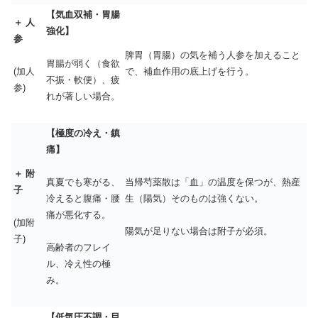
【気血双補・胃腸
＋ 人
強化】
参
脾胃（胃腸）の気を補う人参を加えること
胃腸が弱く（食欲
で、補血作用の底上げを行う。
(加人
不振・軟便）、疲
参)
れが著しい場合。
【極度の冷え・鎮
痛】
＋ 附
当帰芍薬散は「血」の温度を保つが、熱産
真夏でも寒がる、
子
生（陽気）そのものは強くない。
冷えると腹痛・腰
痛が悪化する。
(加附
陽気が足りない場合は附子が必須。
子)
高齢者のフレイ
ル、冷え性の極
み。
【低気圧不調・目