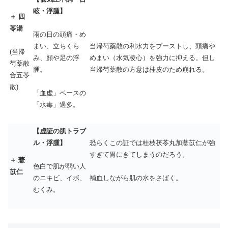
眩・浮腫】
＋ 四
苓湯
雨の日の頭痛・め
当帰芍薬散の利水力をブーストし、頭痛や
まい、立ちくら
(当帰
めまい（水気凌心）を強力に抑える。但し
み、顔や足の浮
芍薬散
当帰芍薬散の方意は桂皮のため崩れる。
腫。
合五苓
散)
「血虚」ベースの
「水毒」過多。
【虚証の肌トラブ
ル・浮腫】
恐らくこの証では桂枝茯苓丸加薏苡仁が強
すぎて胃にきてしまうのだろう。
＋ 薏
色白で肌が弱い人
苡仁
のニキビ、イボ、
補血しながら肌の水をさばく。
むくみ。