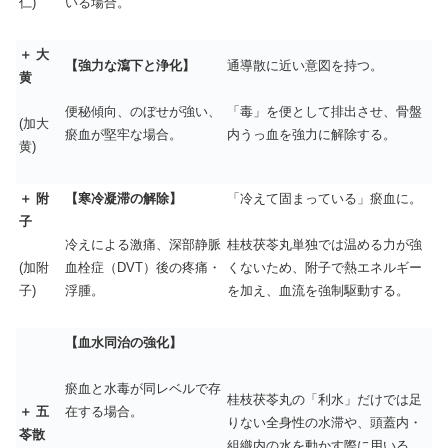
仁)
いる場合。
＋ 大
【強力な瀉下と浄化】
通導散に近い意図を持つ。
黄
便秘傾向、のぼせが強い、
「毒」を便として排出させ、骨盤
(加大
瘀血が堅牢な場合。
内うっ血を強力に解除する。
黄)
＋ 附
【寒冷凝滞の解除】
「冷えて固まっている」瘀血に。
子
冷えによる激痛、深部静脈
桂枝茯苓丸単独では温める力が強
(加附
血栓症（DVT）後の疼痛・
くないため、附子で熱エネルギー
子)
浮腫。
を加え、血流を強制駆動する。
【血水同治の強化】
瘀血と水毒が同レベルで存
桂枝茯苓丸の「利水」だけでは足
＋ 五
在する場合。
りない全身性の水滞や、頭蓋内・
苓散
組織内の水を動かす際に用いる。