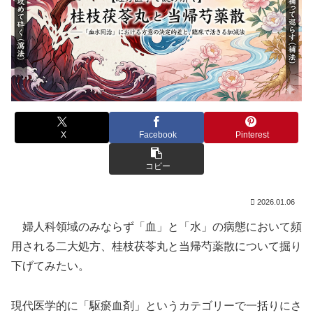
X
Facebook
Pinterest
コピー
2026.01.06
婦人科領域のみならず「血」と「水」の病態において頻
用される二大処方、桂枝茯苓丸と当帰芍薬散について掘り
下げてみたい。
現代医学的に「駆瘀血剤」というカテゴリーで一括りにさ