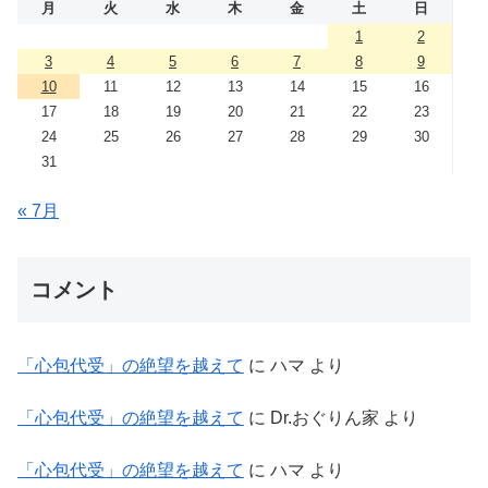
月
火
水
木
金
土
日
1
2
3
4
5
6
7
8
9
10
11
12
13
14
15
16
17
18
19
20
21
22
23
24
25
26
27
28
29
30
31
« 7月
コメント
「心包代受」の絶望を越えて
に
ハマ
より
「心包代受」の絶望を越えて
に
Dr.おぐりん家
より
「心包代受」の絶望を越えて
に
ハマ
より