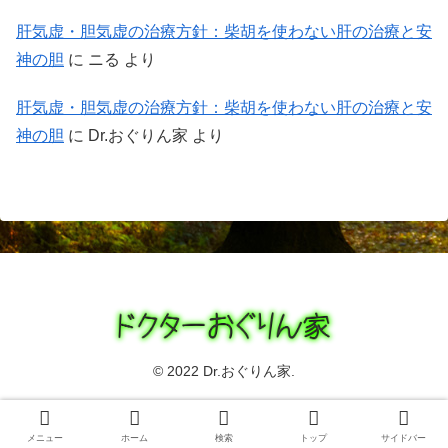
肝気虚・胆気虚の治療方針：柴胡を使わない肝の治療と安
神の胆
に
ニる
より
肝気虚・胆気虚の治療方針：柴胡を使わない肝の治療と安
神の胆
に
Dr.おぐりん家
より
© 2022 Dr.おぐりん家.
メニュー
ホーム
検索
トップ
サイドバー