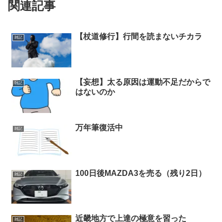
関連記事
【杖道修行】行間を読まないチカラ
雑記
【妄想】太る原因は運動不足だからで
雑記
はないのか
万年筆復活中
雑記
100日後MAZDA3を売る（残り2日）
雑記
近畿地方で上達の極意を習った
雑記