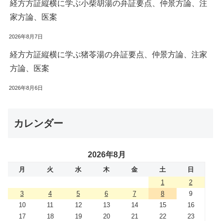
経方方証縦横に学ぶ小柴胡湯の弁証要点、仲景方論、注
家方論、医案
2026年8月7日
経方方証縦横に学ぶ猪苓湯の弁証要点、仲景方論、注家
方論、医案
2026年8月6日
カレンダー
2026年8月
月
火
水
木
金
土
日
1
2
3
4
5
6
7
8
9
10
11
12
13
14
15
16
17
18
19
20
21
22
23