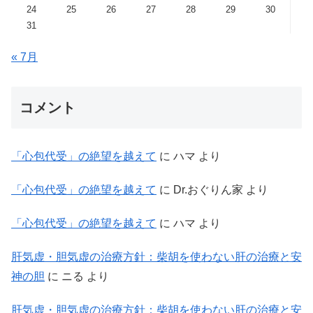
24
25
26
27
28
29
30
31
« 7月
コメント
「心包代受」の絶望を越えて
に
ハマ
より
「心包代受」の絶望を越えて
に
Dr.おぐりん家
より
「心包代受」の絶望を越えて
に
ハマ
より
肝気虚・胆気虚の治療方針：柴胡を使わない肝の治療と安
神の胆
に
ニる
より
肝気虚・胆気虚の治療方針：柴胡を使わない肝の治療と安