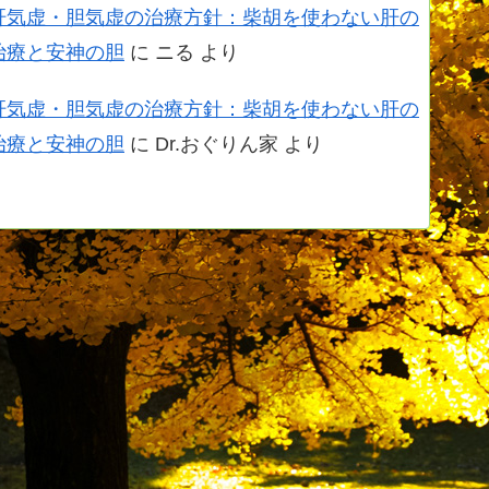
肝気虚・胆気虚の治療方針：柴胡を使わない肝の
治療と安神の胆
に
ニる
より
肝気虚・胆気虚の治療方針：柴胡を使わない肝の
治療と安神の胆
に
Dr.おぐりん家
より