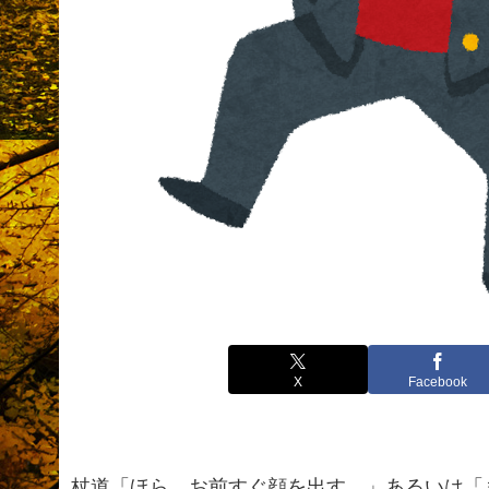
X
Facebook
杖道「ほら、お前すぐ顔を出す。」あるいは「