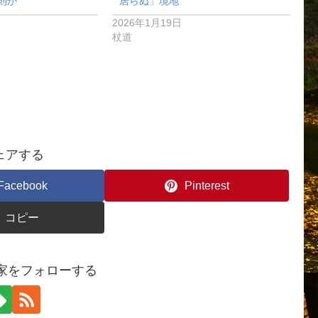
則か
居らぬ」境地
2026年1月19日
杖道
ェアする
Facebook
Pinterest
コピー
ん家をフォローする