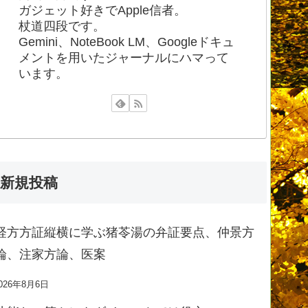
ガジェット好きでApple信者。
杖道四段です。
Gemini、NoteBook LM、Googleドキュ
メントを用いたジャーナルにハマって
います。
新規投稿
経方方証縦横に学ぶ猪苓湯の弁証要点、仲景方
論、注家方論、医案
026年8月6日