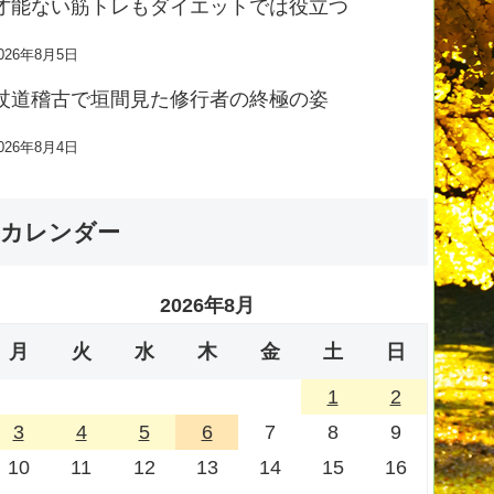
才能ない筋トレもダイエットでは役立つ
026年8月5日
杖道稽古で垣間見た修行者の終極の姿
026年8月4日
カレンダー
2026年8月
月
火
水
木
金
土
日
1
2
3
4
5
6
7
8
9
10
11
12
13
14
15
16