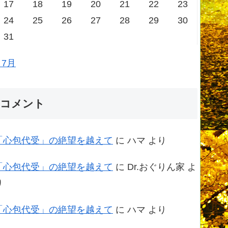
17
18
19
20
21
22
23
24
25
26
27
28
29
30
31
 7月
コメント
「心包代受」の絶望を越えて
に
ハマ
より
「心包代受」の絶望を越えて
に
Dr.おぐりん家
よ
り
「心包代受」の絶望を越えて
に
ハマ
より