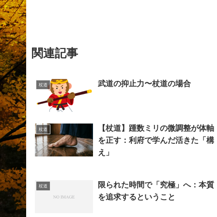
関連記事
武道の抑止力〜杖道の場合
杖道
【杖道】踵数ミリの微調整が体軸
杖道
を正す：利府で学んだ活きた「構
え」
限られた時間で「究極」へ：本質
杖道
を追求するということ