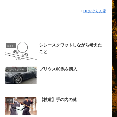
Dr.おぐりん家
シシースクワットしながら考えた
筋トレ
こと
プリウス60系を購入
バレットジャーナル
【杖道】手の内の謎
杖道