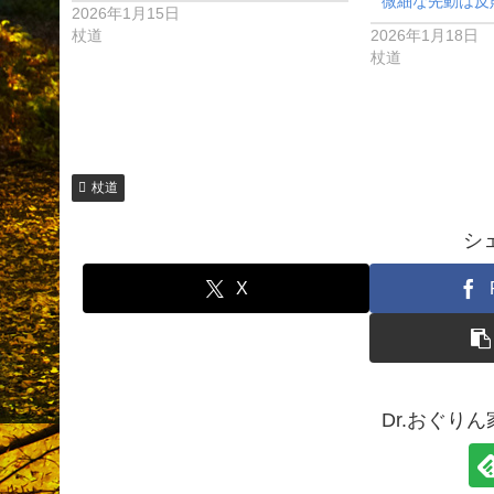
微細な先動は反
2026年1月15日
杖道
2026年1月18日
杖道
杖道
シ
X
Dr.おぐり