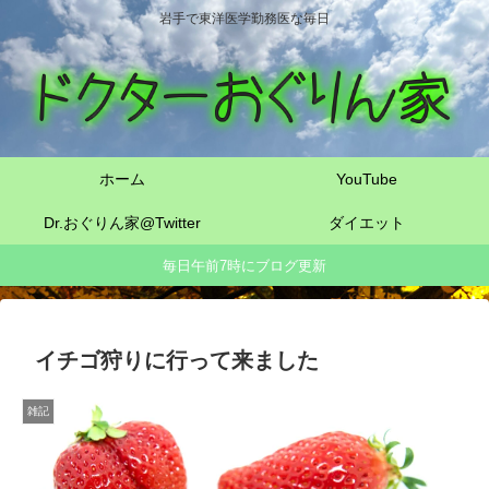
岩手で東洋医学勤務医な毎日
ホーム
YouTube
Dr.おぐりん家@Twitter
ダイエット
毎日午前7時にブログ更新
イチゴ狩りに行って来ました
雑記