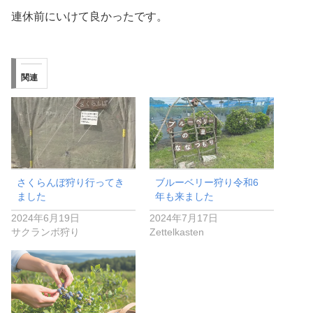
連休前にいけて良かったです。
関連
さくらんぼ狩り行ってき
ブルーベリー狩り令和6
ました
年も来ました
2024年6月19日
2024年7月17日
サクランボ狩り
Zettelkasten