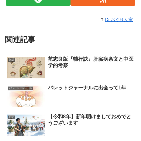
Dr.おぐりん家
関連記事
范志良版『輔行訣』肝臓病条文と中医
雑記
学的考察
バレットジャーナルに出会って1年
バレットジャーナル
【令和8年】新年明けましておめでと
雑記
うございます