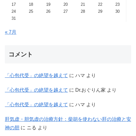
17
18
19
20
21
22
23
24
25
26
27
28
29
30
31
« 7月
コメント
「心包代受」の絶望を越えて
に
ハマ
より
「心包代受」の絶望を越えて
に
Dr.おぐりん家
より
「心包代受」の絶望を越えて
に
ハマ
より
肝気虚・胆気虚の治療方針：柴胡を使わない肝の治療と安
神の胆
に
ニる
より