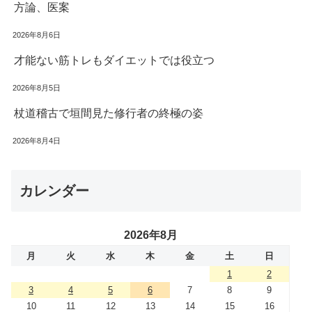
方論、医案
2026年8月6日
才能ない筋トレもダイエットでは役立つ
2026年8月5日
杖道稽古で垣間見た修行者の終極の姿
2026年8月4日
カレンダー
2026年8月
月
火
水
木
金
土
日
1
2
3
4
5
6
7
8
9
10
11
12
13
14
15
16