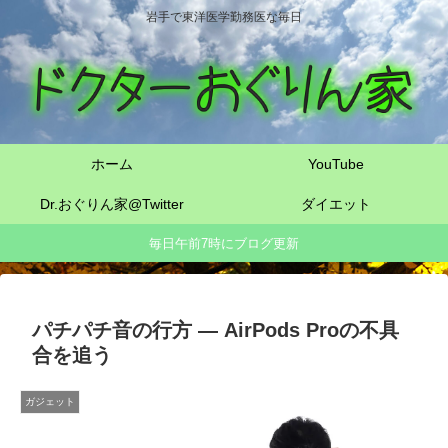
岩手で東洋医学勤務医な毎日
ホーム
YouTube
Dr.おぐりん家@Twitter
ダイエット
毎日午前7時にブログ更新
パチパチ音の行方 ― AirPods Proの不具
合を追う
ガジェット