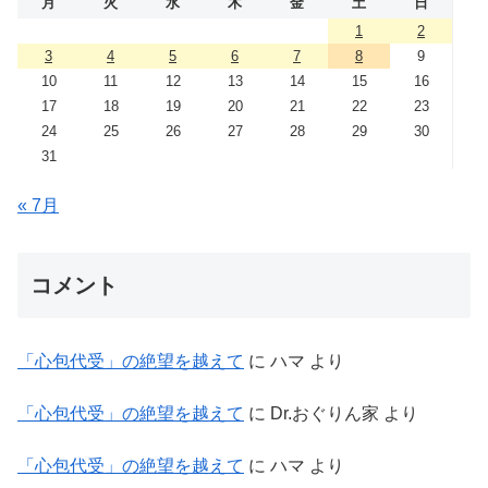
月
火
水
木
金
土
日
1
2
3
4
5
6
7
8
9
10
11
12
13
14
15
16
17
18
19
20
21
22
23
24
25
26
27
28
29
30
31
« 7月
コメント
「心包代受」の絶望を越えて
に
ハマ
より
「心包代受」の絶望を越えて
に
Dr.おぐりん家
より
「心包代受」の絶望を越えて
に
ハマ
より