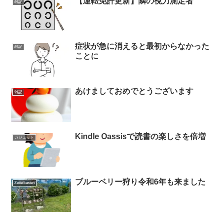
【運転免許更新】隣の視力測定者
雑記
症状が急に消えると最初からなかった
雑記
ことに
あけましておめでとうございます
雑記
Kindle Oassisで読書の楽しさを倍増
ガジェット
ブルーベリー狩り令和6年も来ました
Zettelkasten