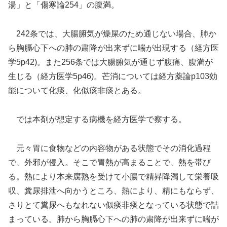
湯」と「傷寒論254」の腹満。
242条では、大腸腑気が燥屎のため通じない場合、肺か
ら胸膈心下への肺の粛降が出来ずに喘が出現する（経方医
学5p42)。また256条では大腸腑気が通じず腹痛、腹満が
生じる（経方医学5p46)。芒消については経方薬論p103効
能について化痰、化似痰非痰とある。
では本剤が想定する病機を経方医学で察する。
元々胃に食物などの内容物がある状態でその消化過程
で、外邪が侵入。そこで胃熱が高まることで、熱を帯び
る。熱により本来腐熟を受けて小腸で精昇降濁して栄養吸
収、糞尿排泄へ向かうところ、熱により、精にもならず、
さりとて糞尿へもなれない似痰非痰となっている状態で詰
まっている。肺から胸膈心下への肺の粛降が出来ずに喘が