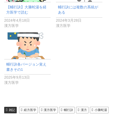
【輔行訣】大螣蛇湯を経
輔行訣には複数の系統が
方医学で読む
ある
2024年4月18日
2024年3月28日
漢方医学
漢方医学
輔行訣各バージョン覚え
書きその1
2025年9月13日
漢方医学
雑記
経方医学
漢方医学
輔行訣
漢方
小螣蛇湯