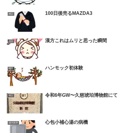
100日後売るMAZDA3
雑記
漢方これはムリと思った瞬間
雑記
ハンモック初体験
雑記
令和6年GW〜久慈琥珀博物館にて
雑記
心包小補心湯の病機
漢方医学