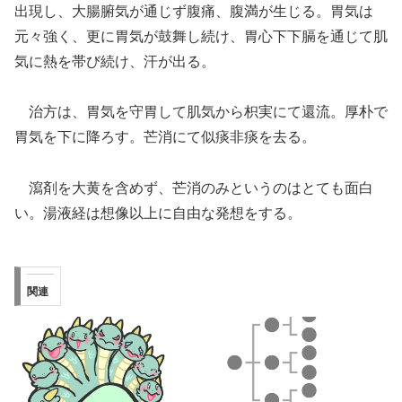
出現し、大腸腑気が通じず腹痛、腹満が生じる。胃気は
元々強く、更に胃気が鼓舞し続け、胃心下下膈を通じて肌
気に熱を帯び続け、汗が出る。
治方は、胃気を守胃して肌気から枳実にて還流。厚朴で
胃気を下に降ろす。芒消にて似痰非痰を去る。
瀉剤を大黄を含めず、芒消のみというのはとても面白
い。湯液経は想像以上に自由な発想をする。
関連