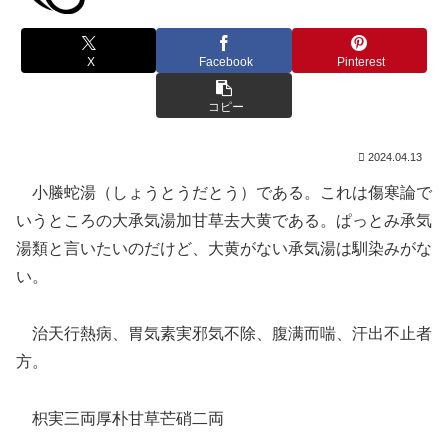
X
Facebook
Pinterest
コピー
2024.04.13
小螣蛇湯（しょうとうだとう）である。これは傷寒論で
いうところの大承気湯加甘草去大黄である。ぱっとみ承気
湯類と言いたいのだけど、大黄がない承気湯は馴染みがな
い。
治天行熱病、胃気素実邪気不除、腹满而喘、汗出不止者
方。
枳実三両厚朴甘草芒硝二両