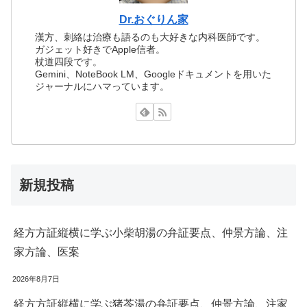
Dr.おぐりん家
漢方、刺絡は治療も語るのも大好きな内科医師です。
ガジェット好きでApple信者。
杖道四段です。
Gemini、NoteBook LM、Googleドキュメントを用いた
ジャーナルにハマっています。
新規投稿
経方方証縦横に学ぶ小柴胡湯の弁証要点、仲景方論、注
家方論、医案
2026年8月7日
経方方証縦横に学ぶ猪苓湯の弁証要点、仲景方論、注家