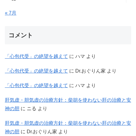
« 7月
コメント
「心包代受」の絶望を越えて
に
ハマ
より
「心包代受」の絶望を越えて
に
Dr.おぐりん家
より
「心包代受」の絶望を越えて
に
ハマ
より
肝気虚・胆気虚の治療方針：柴胡を使わない肝の治療と安
神の胆
に
ニる
より
肝気虚・胆気虚の治療方針：柴胡を使わない肝の治療と安
神の胆
に
Dr.おぐりん家
より