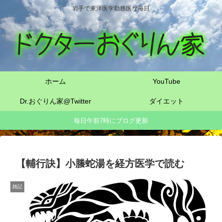
岩手で東洋医学勤務医な毎日
ホーム
YouTube
Dr.おぐりん家@Twitter
ダイエット
毎日午前7時にブログ更新
【輔行訣】小螣蛇湯を経方医学で読む
雑記