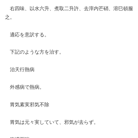
右四味、以水六升、煮取二升許、去滓内芒硝、溶巳頓服
之。
適応を意訳する。
下記のような方を治す。
治天行熱病
外感病で熱病。
胃気素実邪気不除
胃気は元々実していて、邪気が去らず。