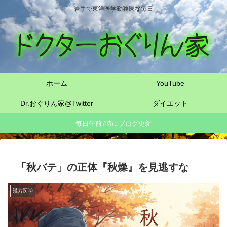
岩手で東洋医学勤務医な毎日
ホーム
YouTube
Dr.おぐりん家@Twitter
ダイエット
毎日午前7時にブログ更新
「秋バテ」の正体『秋燥』を見逃すな
漢方医学