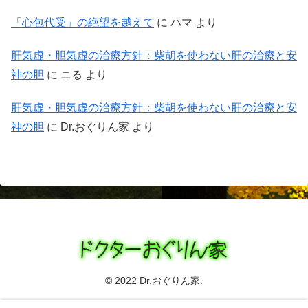
「心包代受」の絶望を越えて
に
ハマ
より
肝気虚・胆気虚の治療方針：柴胡を使わない肝の治療と安
神の胆
に
ニる
より
肝気虚・胆気虚の治療方針：柴胡を使わない肝の治療と安
神の胆
に
Dr.おぐりん家
より
© 2022 Dr.おぐりん家.