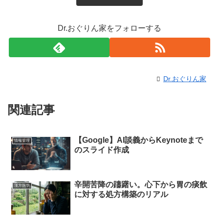
Dr.おぐりん家をフォローする
Dr.おぐりん家
関連記事
【Google】AI談義からKeynoteまで
情報管理
のスライド作成
辛開苦降の躊躇い。心下から胃の痰飲
漢方医学
に対する処方構築のリアル