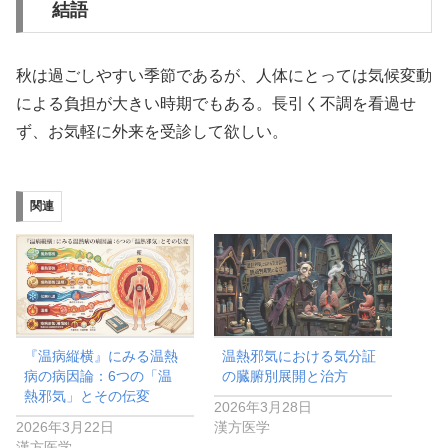
結語
秋は過ごしやすい季節であるが、人体にとっては気候変動
による負担が大きい時期でもある。長引く不調を看過せ
ず、お気軽に外来を受診して欲しい。
関連
『温病縦横』にみる温熱
温熱邪気における気分証
病の病因論：6つの「温
の臓腑別展開と治方
熱邪気」とその伝変
2026年3月28日
2026年3月22日
漢方医学
漢方医学