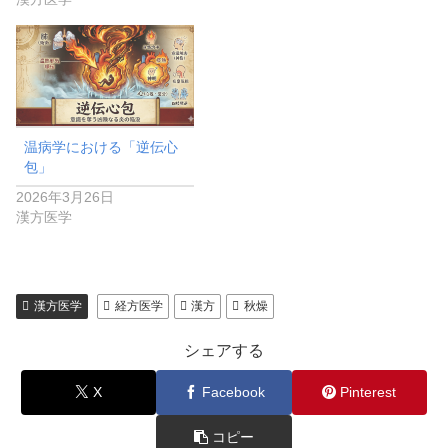
温病学における「逆伝心
包」
2026年3月26日
漢方医学
漢方医学
経方医学
漢方
秋燥
シェアする
X
Facebook
Pinterest
コピー