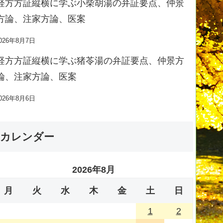
経方方証縦横に学ぶ小柴胡湯の弁証要点、仲景
方論、注家方論、医案
026年8月7日
経方方証縦横に学ぶ猪苓湯の弁証要点、仲景方
論、注家方論、医案
026年8月6日
カレンダー
2026年8月
月
火
水
木
金
土
日
1
2