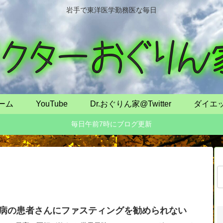
岩手で東洋医学勤務医な毎日
ーム
YouTube
Dr.おぐりん家@Twitter
ダイエ
毎日午前7時にブログ更新
病の患者さんにファスティングを勧められない