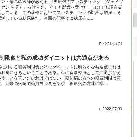
ロント最高の医師が教える 世界最強のファスティング （ジェイソ
ファン ら著）』を読んだ。とても影響を受けた。自分でも現在実
移している。この著作においてファスティングの対象は肥満、そ
肥満している糖尿病だ。今回の記事では糖尿病に...
2024.03.24
制限食と私の成功ダイエットは共通点がある
病に対する糖質制限食と私のダイエットに明らかな共通点それは
の邪魔になるということである。単に食事療法として共通点があ
いうことを言いたいわけではない。糖尿病の方への糖質制限は商
敵 近畿の病院で糖質制限食を学び、糖尿病の方達に導...
2022.07.30