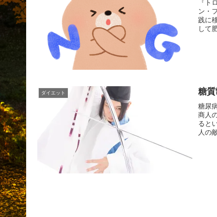
『ト
ン・
践に
して
糖質
ダイエット
糖尿
商人
ると
人の