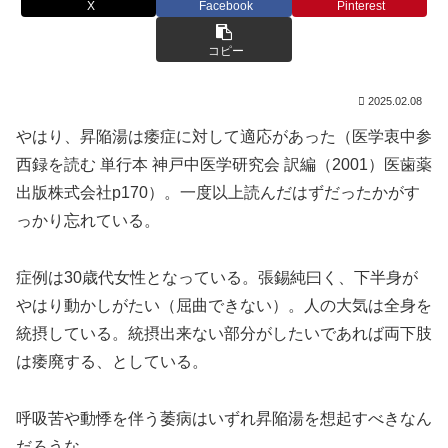
X
Facebook
Pinterest
コピー
2025.02.08
やはり、昇陥湯は痿症に対して適応があった（医学衷中参
西録を読む 単行本 神戸中医学研究会 訳編（2001）医歯薬
出版株式会社p170）。一度以上読んだはずだったかがす
っかり忘れている。
症例は30歳代女性となっている。張錫純曰く、下半身が
やはり動かしがたい（屈曲できない）。人の大気は全身を
統摂している。統摂出来ない部分がしたいであれば両下肢
は痿廃する、としている。
呼吸苦や動悸を伴う萎病はいずれ昇陥湯を想起すべきなん
だろうな。