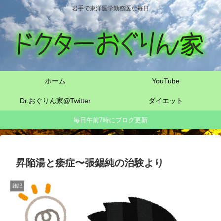
岩手で東洋医学勤務医な毎日
ホーム
YouTube
Dr.おぐりん家@Twitter
ダイエット
毎日午前7時にブログ更新
昇陥湯と痿症〜張錫純の治験より
雑記