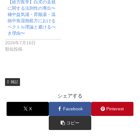
【経方医学】白朮の去就
に関する法則性の導出〜
補中益気湯・昇陥湯・温
病中焦湿熱処方における
ベクトル理論と避けるべ
き理由〜
2026年7月16日
類似投稿
雑記
シェアする
X
Facebook
Pinterest
コピー