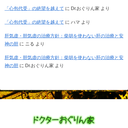
「心包代受」の絶望を越えて
に
Dr.おぐりん家
より
「心包代受」の絶望を越えて
に
ハマ
より
肝気虚・胆気虚の治療方針：柴胡を使わない肝の治療と安
神の胆
に
ニる
より
肝気虚・胆気虚の治療方針：柴胡を使わない肝の治療と安
神の胆
に
Dr.おぐりん家
より