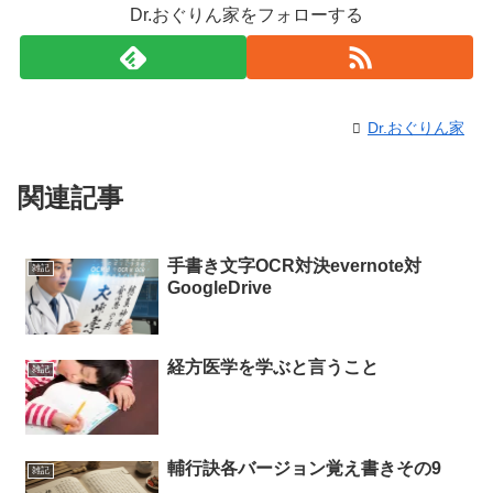
Dr.おぐりん家をフォローする
Dr.おぐりん家
関連記事
手書き文字OCR対決evernote対
雑記
GoogleDrive
経方医学を学ぶと言うこと
雑記
輔行訣各バージョン覚え書きその9
雑記