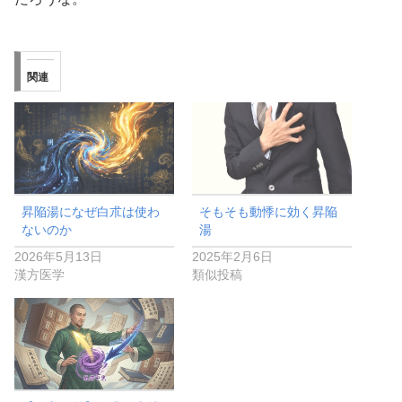
関連
昇陥湯になぜ白朮は使わ
そもそも動悸に効く昇陥
ないのか
湯
2026年5月13日
2025年2月6日
漢方医学
類似投稿