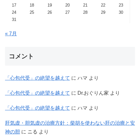
17
18
19
20
21
22
23
24
25
26
27
28
29
30
31
« 7月
コメント
「心包代受」の絶望を越えて
に
ハマ
より
「心包代受」の絶望を越えて
に
Dr.おぐりん家
より
「心包代受」の絶望を越えて
に
ハマ
より
肝気虚・胆気虚の治療方針：柴胡を使わない肝の治療と安
神の胆
に
ニる
より