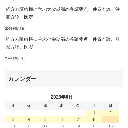
経方方証縦横に学ぶ大柴胡湯の弁証要点、仲景方論、注
家方論、医案
2026年8月8日
経方方証縦横に学ぶ小柴胡湯の弁証要点、仲景方論、注
家方論、医案
2026年8月7日
カレンダー
2026年8月
月
火
水
木
金
土
日
1
2
3
4
5
6
7
8
9
10
11
12
13
14
15
16