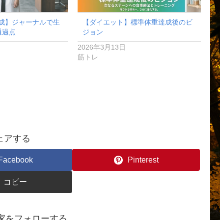
成】ジャーナルで生
【ダイエット】標準体重達成後のビ
通過点
ジョン
2026年3月13日
筋トレ
ェアする
Facebook
Pinterest
コピー
ん家をフォローする