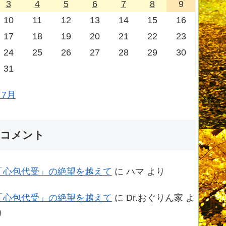
3
4
5
6
7
8
9
10
11
12
13
14
15
16
17
18
19
20
21
22
23
24
25
26
27
28
29
30
31
 7月
コメント
「心包代受」の絶望を越えて
に
ハマ
より
「心包代受」の絶望を越えて
に
Dr.おぐりん家
よ
り