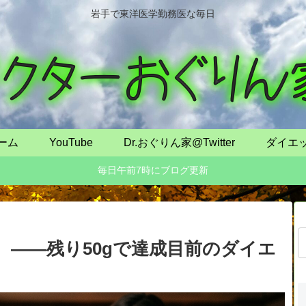
岩手で東洋医学勤務医な毎日
ーム
YouTube
Dr.おぐりん家@Twitter
ダイエ
毎日午前7時にブログ更新
——残り50gで達成目前のダイエ