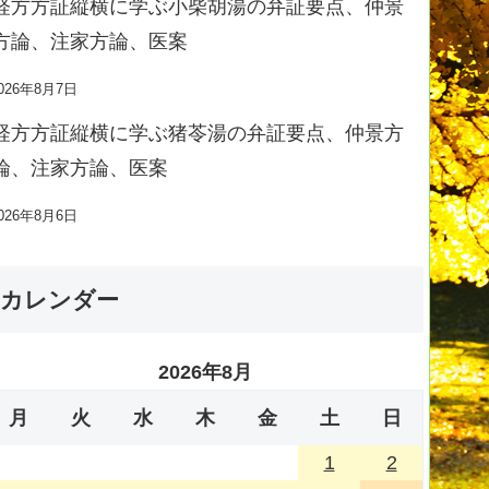
経方方証縦横に学ぶ小柴胡湯の弁証要点、仲景
方論、注家方論、医案
026年8月7日
経方方証縦横に学ぶ猪苓湯の弁証要点、仲景方
論、注家方論、医案
026年8月6日
カレンダー
2026年8月
月
火
水
木
金
土
日
1
2