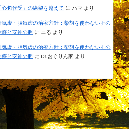
「心包代受」の絶望を越えて
に
ハマ
より
肝気虚・胆気虚の治療方針：柴胡を使わない肝の
治療と安神の胆
に
ニる
より
肝気虚・胆気虚の治療方針：柴胡を使わない肝の
治療と安神の胆
に
Dr.おぐりん家
より