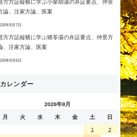
経方方証縦横に学ぶ小柴胡湯の弁証要点、仲景
方論、注家方論、医案
026年8月7日
経方方証縦横に学ぶ猪苓湯の弁証要点、仲景方
論、注家方論、医案
026年8月6日
カレンダー
2026年8月
月
火
水
木
金
土
日
1
2