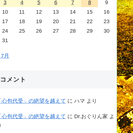
3
4
5
6
7
8
9
10
11
12
13
14
15
16
17
18
19
20
21
22
23
24
25
26
27
28
29
30
31
 7月
コメント
「心包代受」の絶望を越えて
に
ハマ
より
「心包代受」の絶望を越えて
に
Dr.おぐりん家
よ
り