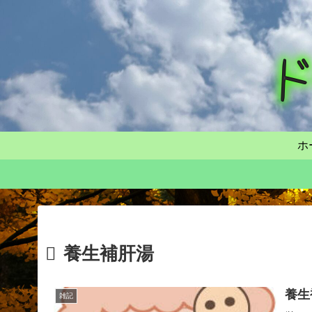
ホ
養生補肝湯
養生
雑記