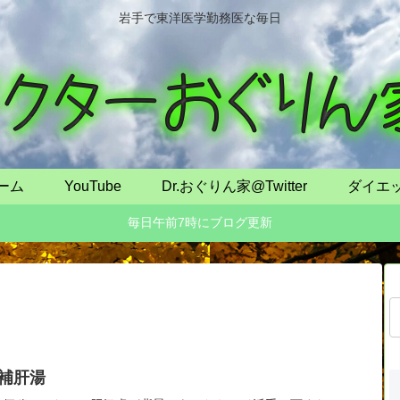
岩手で東洋医学勤務医な毎日
ーム
YouTube
Dr.おぐりん家@Twitter
ダイエ
毎日午前7時にブログ更新
補肝湯