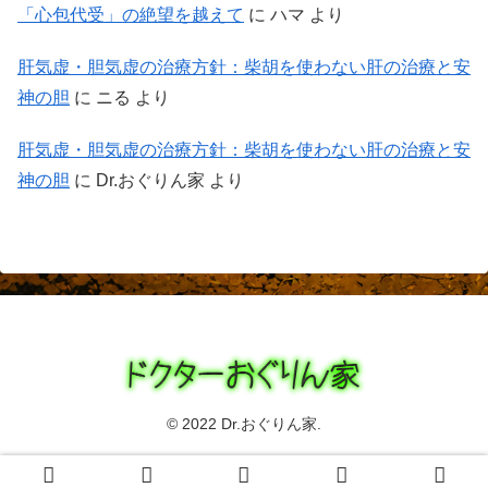
「心包代受」の絶望を越えて
に
ハマ
より
肝気虚・胆気虚の治療方針：柴胡を使わない肝の治療と安
神の胆
に
ニる
より
肝気虚・胆気虚の治療方針：柴胡を使わない肝の治療と安
神の胆
に
Dr.おぐりん家
より
© 2022 Dr.おぐりん家.