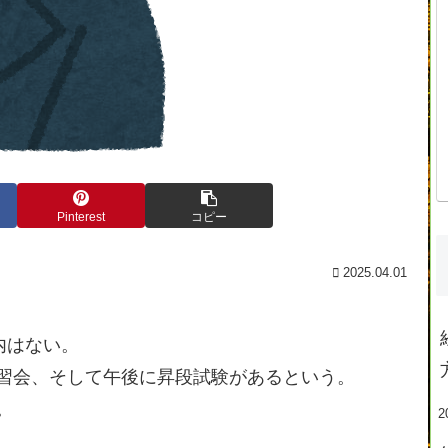
Pinterest
コピー
2025.04.01
内はない。
習会、そして午後に昇段試験があるという。
。
2