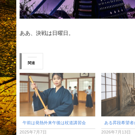
ああ、決戦は日曜日。
関連
午前は発熱外来午後は杖道講習会
ある昇段希望者
2025年7月7日
2026年7月13日