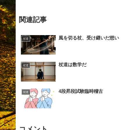
関連記事
風を切る杖、受け継いだ想い
杖道
杖道は数学だ
杖道
4段昇段試験臨時稽古
杖道
コメント