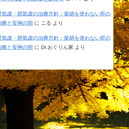
肝気虚・胆気虚の治療方針：柴胡を使わない肝の
治療と安神の胆
に
ニる
より
肝気虚・胆気虚の治療方針：柴胡を使わない肝の
治療と安神の胆
に
Dr.おぐりん家
より