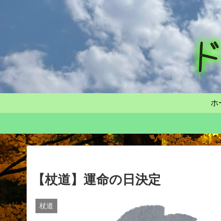
ホ
【杖道】運命の日決定
杖道