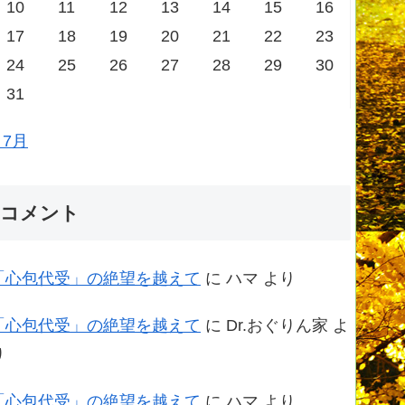
10
11
12
13
14
15
16
17
18
19
20
21
22
23
24
25
26
27
28
29
30
31
 7月
コメント
「心包代受」の絶望を越えて
に
ハマ
より
「心包代受」の絶望を越えて
に
Dr.おぐりん家
よ
り
「心包代受」の絶望を越えて
に
ハマ
より