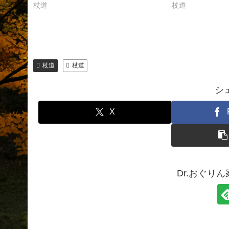
杖道
杖道
杖道
杖道
シ
X
Dr.おぐり