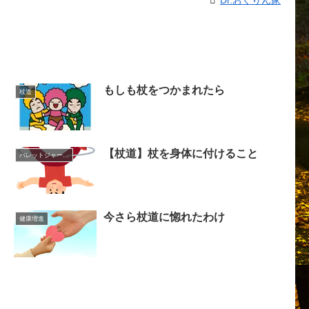
Dr.おぐりん家
もしも杖をつかまれたら
杖道
【杖道】杖を身体に付けること
バレットジャーナル
今さら杖道に惚れたわけ
健康増進