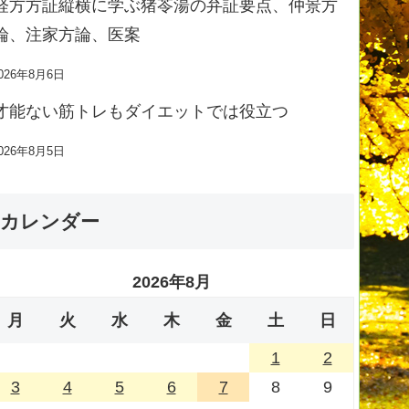
経方方証縦横に学ぶ猪苓湯の弁証要点、仲景方
論、注家方論、医案
026年8月6日
才能ない筋トレもダイエットでは役立つ
026年8月5日
カレンダー
2026年8月
月
火
水
木
金
土
日
1
2
3
4
5
6
7
8
9