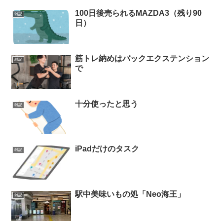
100日後売られるMAZDA3（残り90
雑記
日）
筋トレ納めはバックエクステンション
雑記
で
十分使ったと思う
雑記
iPadだけのタスク
雑記
駅中美味いもの処「Neo海王」
雑記