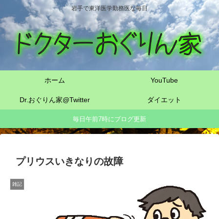
岩手で東洋医学勤務医な毎日
ホーム
YouTube
Dr.おぐりん家@Twitter
ダイエット
毎日午前7時にブログ更新
プリウスいきなりの故障
雑記