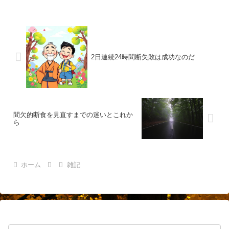
2日連続24時間断失敗は成功なのだ
間欠的断食を見直すまでの迷いとこれか
ら
ホーム
雑記