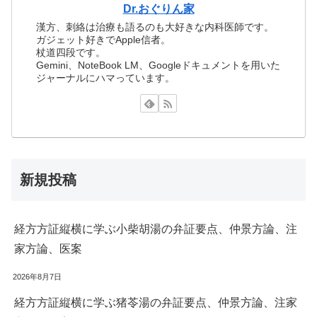
Dr.おぐりん家
漢方、刺絡は治療も語るのも大好きな内科医師です。
ガジェット好きでApple信者。
杖道四段です。
Gemini、NoteBook LM、Googleドキュメントを用いた
ジャーナルにハマっています。
新規投稿
経方方証縦横に学ぶ小柴胡湯の弁証要点、仲景方論、注
家方論、医案
2026年8月7日
経方方証縦横に学ぶ猪苓湯の弁証要点、仲景方論、注家