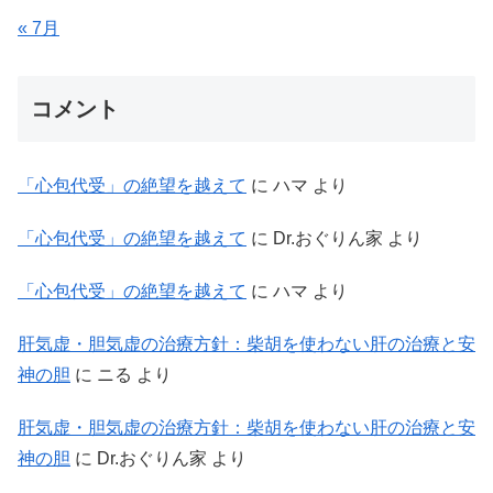
« 7月
コメント
「心包代受」の絶望を越えて
に
ハマ
より
「心包代受」の絶望を越えて
に
Dr.おぐりん家
より
「心包代受」の絶望を越えて
に
ハマ
より
肝気虚・胆気虚の治療方針：柴胡を使わない肝の治療と安
神の胆
に
ニる
より
肝気虚・胆気虚の治療方針：柴胡を使わない肝の治療と安
神の胆
に
Dr.おぐりん家
より