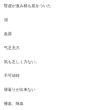
腎虚が進み精も底をついた
溺
血尿
气乏无力
気も乏しく力ない。
不可动转
寝返りが出来ない
唾血、咯血