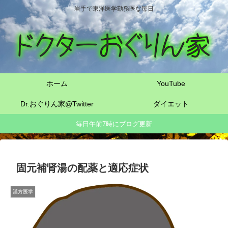
岩手で東洋医学勤務医な毎日
ホーム
YouTube
Dr.おぐりん家@Twitter
ダイエット
毎日午前7時にブログ更新
固元補肾湯の配薬と適応症状
漢方医学