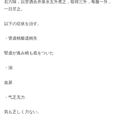
右六味，以苦酒合并泉水五升煮之，取得三升，每服一升，
一日尽之。
以下の症状を治す。
・肾虚精极遗精失
腎虚が進み精も底をついた
・溺
血尿
・气乏无力
気も乏しく力ない。