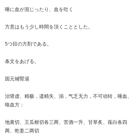
唾に血が混じったり、血を吐く
方意はもう少し時間を頂くこととした。
5つ目の方剤である。
条文をあげる。
固元補腎湯
治肾虚、精极，遗精失、溺，气乏无力，不可动转，唾血、
咯血方：
地黄切、王瓜根切各三两、苦酒一升、甘草炙、薤白各四
两、乾姜二两切