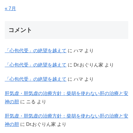
« 7月
コメント
「心包代受」の絶望を越えて
に
ハマ
より
「心包代受」の絶望を越えて
に
Dr.おぐりん家
より
「心包代受」の絶望を越えて
に
ハマ
より
肝気虚・胆気虚の治療方針：柴胡を使わない肝の治療と安
神の胆
に
ニる
より
肝気虚・胆気虚の治療方針：柴胡を使わない肝の治療と安
神の胆
に
Dr.おぐりん家
より