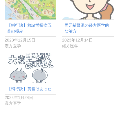
【輔行訣】救諸労損病五
固元補腎湯の経方医学的
首の極み
な治方
2023年12月15日
2023年12月14日
漢方医学
経方医学
【輔行訣】黄耆はあった
2024年1月24日
漢方医学