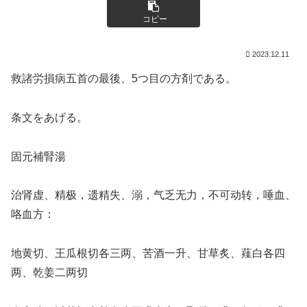
コピー
2023.12.11
救諸労損病五首の最後、5つ目の方剤である。
条文をあげる。
固元補腎湯
治肾虚、精极，遗精失、溺，气乏无力，不可动转，唾血、
咯血方：
地黄切、王瓜根切各三两、苦酒一升、甘草炙、薤白各四
两、乾姜二两切