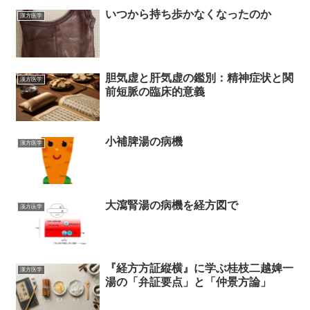
いつから持ち歩かなくなったのか
漢方医学
胆気虚と肝気虚の鑑別：精神症状と関
漢方医学
前短脈の臨床的意義
小補脾湯の病機
漢方医学
大瀉腎湯の病機を経方図で
漢方医学
『経方方証縦横』に学ぶ桂枝二越婢一
漢方医学
湯の「弁証要点」と「仲景方論」