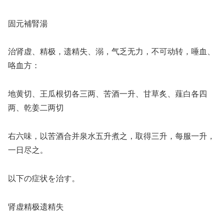
固元補腎湯
治肾虚、精极，遗精失、溺，气乏无力，不可动转，唾血、
咯血方：
地黄切、王瓜根切各三两、苦酒一升、甘草炙、薤白各四
两、乾姜二两切
右六味，以苦酒合并泉水五升煮之，取得三升，每服一升，
一日尽之。
以下の症状を治す。
肾虚精极遗精失