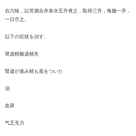
右六味，以苦酒合并泉水五升煮之，取得三升，每服一升，
一日尽之。
以下の症状を治す。
肾虚精极遗精失
腎虚が進み精も底をついた
溺
血尿
气乏无力