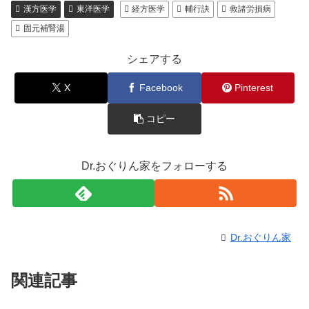
漢方医学
東洋医学
経方医学
輔行訣
救諸労損病
固元補腎湯
シェアする
X
Facebook
Pinterest
コピー
Dr.おぐりん家をフォローする
Dr.おぐりん家
関連記事