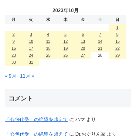
2023年10月
月
火
水
木
金
土
日
1
2
3
4
5
6
7
8
9
10
11
12
13
14
15
16
17
18
19
20
21
22
23
24
25
26
27
28
29
30
31
« 9月
11月 »
コメント
「心包代受」の絶望を越えて
に
ハマ
より
「心包代受」の絶望を越えて
に
Dr.おぐりん家
より