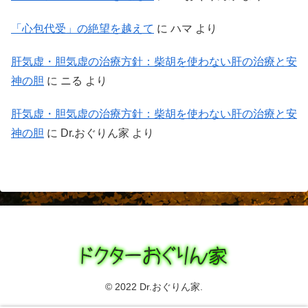
「心包代受」の絶望を越えて
に
ハマ
より
肝気虚・胆気虚の治療方針：柴胡を使わない肝の治療と安
神の胆
に
ニる
より
肝気虚・胆気虚の治療方針：柴胡を使わない肝の治療と安
神の胆
に
Dr.おぐりん家
より
© 2022 Dr.おぐりん家.