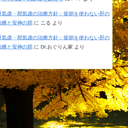
肝気虚・胆気虚の治療方針：柴胡を使わない肝の
治療と安神の胆
に
ニる
より
肝気虚・胆気虚の治療方針：柴胡を使わない肝の
治療と安神の胆
に
Dr.おぐりん家
より