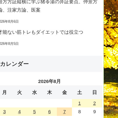
経方方証縦横に学ぶ猪苓湯の弁証要点、仲景方
論、注家方論、医案
026年8月6日
才能ない筋トレもダイエットでは役立つ
026年8月5日
カレンダー
2026年8月
月
火
水
木
金
土
日
1
2
3
4
5
6
7
8
9