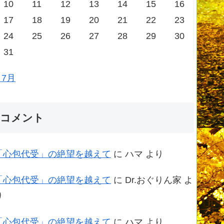
10
11
12
13
14
15
16
17
18
19
20
21
22
23
24
25
26
27
28
29
30
31
 7月
コメント
「心包代受」の絶望を越えて
に
ハマ
より
「心包代受」の絶望を越えて
に
Dr.おぐりん家
よ
り
「心包代受」の絶望を越えて
に
ハマ
より