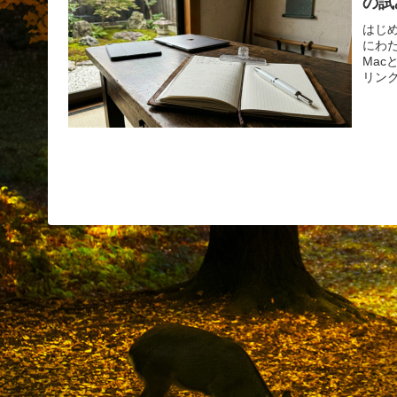
の試
はじ
にわ
Mac
リンク