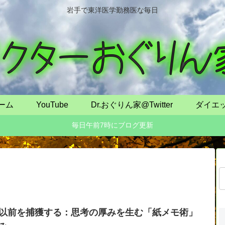
岩手で東洋医学勤務医な毎日
ーム
YouTube
Dr.おぐりん家@Twitter
ダイエ
毎日午前7時にブログ更新
以前を捕獲する：思考の厚みを生む「紙メモ術」