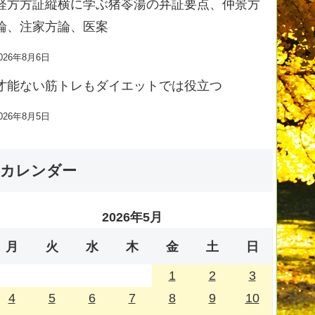
経方方証縦横に学ぶ猪苓湯の弁証要点、仲景方
論、注家方論、医案
026年8月6日
才能ない筋トレもダイエットでは役立つ
026年8月5日
カレンダー
2026年5月
月
火
水
木
金
土
日
1
2
3
4
5
6
7
8
9
10