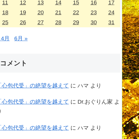
11
12
13
14
15
16
17
18
19
20
21
22
23
24
25
26
27
28
29
30
31
 4月
6月 »
コメント
「心包代受」の絶望を越えて
に
ハマ
より
「心包代受」の絶望を越えて
に
Dr.おぐりん家
よ
り
「心包代受」の絶望を越えて
に
ハマ
より