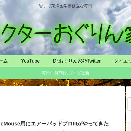
岩手で東洋医学勤務医な毎日
ーム
YouTube
Dr.おぐりん家@Twitter
ダイエ
毎日午前7時にブログ更新
gicMouse用にエアーパッドプロIIIがやってきた