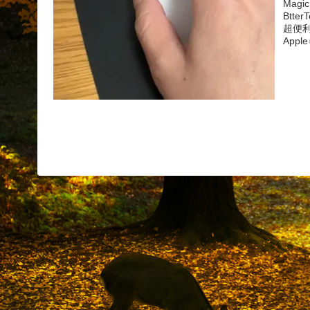
Mag
Btt
超便
App