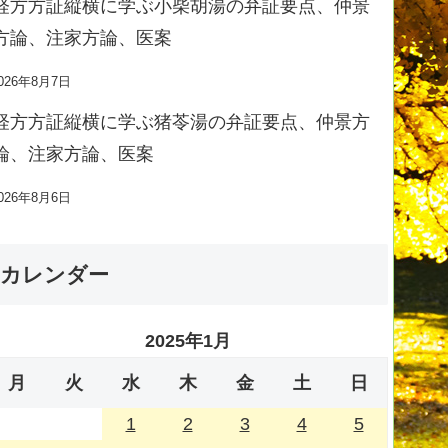
経方方証縦横に学ぶ小柴胡湯の弁証要点、仲景
方論、注家方論、医案
026年8月7日
経方方証縦横に学ぶ猪苓湯の弁証要点、仲景方
論、注家方論、医案
026年8月6日
カレンダー
2025年1月
月
火
水
木
金
土
日
1
2
3
4
5