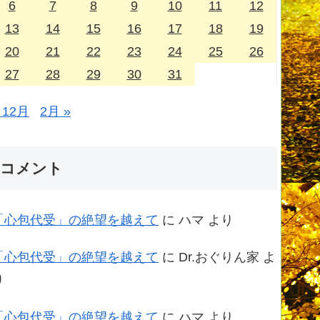
6
7
8
9
10
11
12
13
14
15
16
17
18
19
20
21
22
23
24
25
26
27
28
29
30
31
 12月
2月 »
コメント
「心包代受」の絶望を越えて
に
ハマ
より
「心包代受」の絶望を越えて
に
Dr.おぐりん家
よ
り
「心包代受」の絶望を越えて
に
ハマ
より