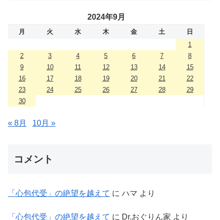
2024年9月
月
火
水
木
金
土
日
1
2
3
4
5
6
7
8
9
10
11
12
13
14
15
16
17
18
19
20
21
22
23
24
25
26
27
28
29
30
« 8月
10月 »
コメント
「心包代受」の絶望を越えて
に
ハマ
より
「心包代受」の絶望を越えて
に
Dr.おぐりん家
より