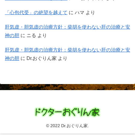
「心包代受」の絶望を越えて
に
ハマ
より
肝気虚・胆気虚の治療方針：柴胡を使わない肝の治療と安
神の胆
に
ニる
より
肝気虚・胆気虚の治療方針：柴胡を使わない肝の治療と安
神の胆
に
Dr.おぐりん家
より
© 2022 Dr.おぐりん家.