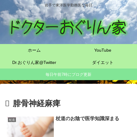
岩手で東洋医学勤務医な毎日
ホーム
YouTube
Dr.おぐりん家@Twitter
ダイエット
毎日午前7時にブログ更新
腓骨神経麻痺
杖道のお陰で医学知識深まる
杖道