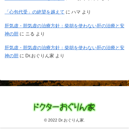
「心包代受」の絶望を越えて
に
ハマ
より
肝気虚・胆気虚の治療方針：柴胡を使わない肝の治療と安
神の胆
に
ニる
より
肝気虚・胆気虚の治療方針：柴胡を使わない肝の治療と安
神の胆
に
Dr.おぐりん家
より
© 2022 Dr.おぐりん家.