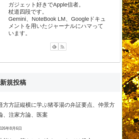
ガジェット好きでApple信者。
杖道四段です。
Gemini、NoteBook LM、Googleドキュ
メントを用いたジャーナルにハマって
います。
新規投稿
経方方証縦横に学ぶ猪苓湯の弁証要点、仲景方
論、注家方論、医案
026年8月6日