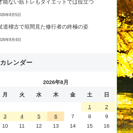
才能ない筋トレもダイエットでは役立つ
026年8月5日
杖道稽古で垣間見た修行者の終極の姿
026年8月4日
カレンダー
2026年8月
月
火
水
木
金
土
日
1
2
3
4
5
6
7
8
9
10
11
12
13
14
15
16