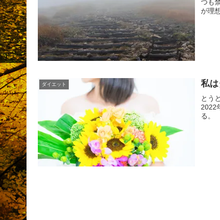
つも
が理
私は
ダイエット
とう
202
る。