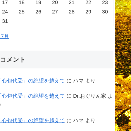
17
18
19
20
21
22
23
24
25
26
27
28
29
30
31
 7月
コメント
「心包代受」の絶望を越えて
に
ハマ
より
「心包代受」の絶望を越えて
に
Dr.おぐりん家
よ
り
「心包代受」の絶望を越えて
に
ハマ
より